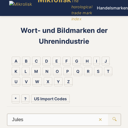
The
horological
Handelsmarken
trade mark
index
Wort- und Bildmarken der
Uhrenindustrie
A
B
C
D
E
F
G
H
I
J
K
L
M
N
O
P
Q
R
S
T
U
V
W
X
Y
Z
*
?
US Import Codes
×
🔍