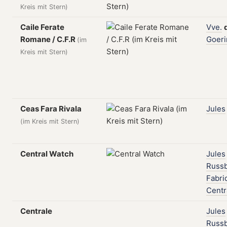
Kreis mit Stern)
Caile Ferate
Vve.
Romane / C.F.R
Goeri
(im
Kreis mit Stern)
Ceas Fara Rivala
Jules
(im Kreis mit Stern)
Central Watch
Jules
Russ
Fabri
Centr
Centrale
Jules
Russ