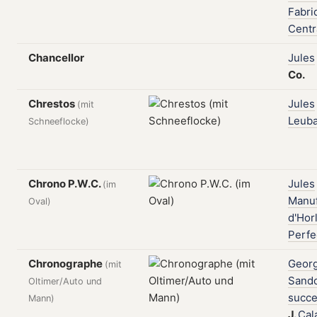
Fabri
Centr
Chancellor
Jules
Co.
Chrestos
Jules
(mit
Leub
Schneeflocke)
Chrono P.W.C.
Jules
(im
Manuf
Oval)
d'Hor
Perfe
Chronographe
Georg
(mit
Sando
Oltimer/Auto und
succe
Mann)
J.
Cal