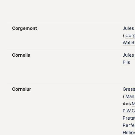
Corgemont
Jules
/
Cor
Watc
Cornelia
Jules
Fils
Cornolur
Gress
/
Man
des
M
P.W.C
Preta
Perfe
Helio