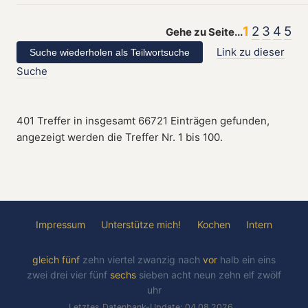
1
2
3
4
5
Gehe zu Seite...
Link zu dieser
Suche
401 Treffer in insgesamt 66721 Einträgen gefunden,
angezeigt werden die Treffer Nr. 1 bis 100.
Impressum
Unterstütze mich!
Kochen
Intern
gleich
fünf
zehn
viertel
zwanzig
nach
vor
halb
ein
eins
zwei
drei
vier
fünf
sechs
sieben
acht
neun
zehn
elf
zwölf
uhr
Letztes Datenbank-Update: 04.08.2026