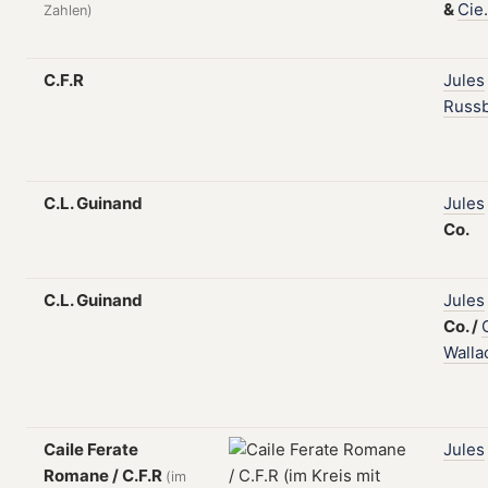
&
Cie.
Zahlen)
C.F.R
Jules
Russ
C.L. Guinand
Jules
Co.
C.L. Guinand
Jules
Co.
/
Walla
Caile Ferate
Jules
Romane / C.F.R
(im