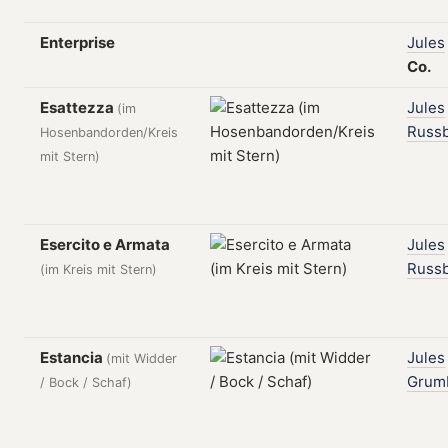
Enterprise
Jules
Co.
Esattezza
Jules
(im
Russ
Hosenbandorden/Kreis
mit Stern)
Esercito e Armata
Jules
Russ
(im Kreis mit Stern)
Estancia
Jules
(mit Widder
Grum
/ Bock / Schaf)