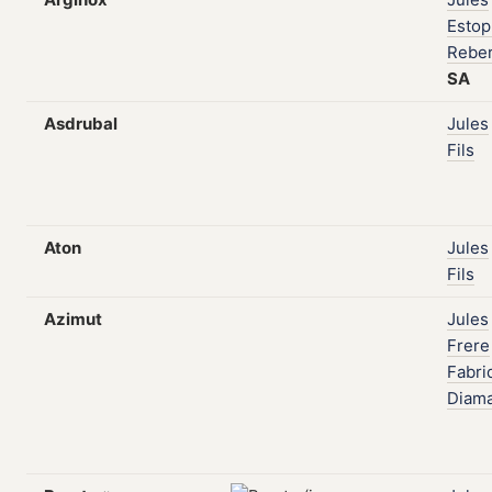
Estop
Rebe
SA
Asdrubal
Jules
Fils
Aton
Jules
Fils
Azimut
Jules
Frere
Fabri
Diam