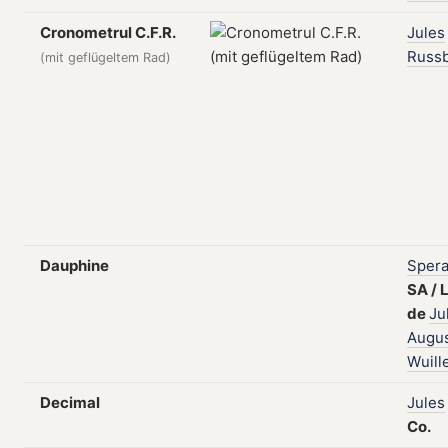
Cronometrul C.F.R.
Jules
Russ
(mit geflügeltem Rad)
Dauphine
Sper
SA
/
de
Ju
Augu
Wuill
Decimal
Jules
Co.