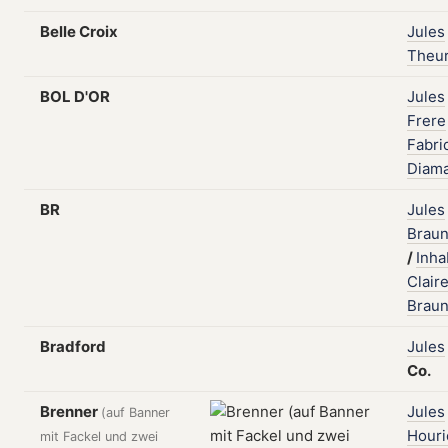
Belle Croix
Jules
Theuri
BOL D'OR
Jules
Frere
Fabri
Diam
BR
Jules
Brau
/
Inha
Clair
Brau
Bradford
Jules
Co.
Brenner
Jules
(auf Banner
Houri
mit Fackel und zwei