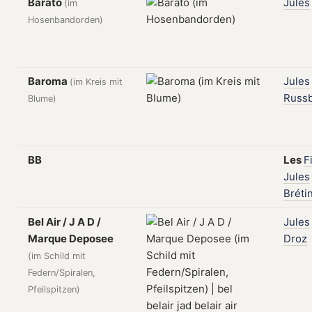
Barato
Jules
(im
Hosenbandorden)
Baroma
Jules
(im Kreis mit
Russ
Blume)
BB
Les
F
Jules
Bréti
Bel Air / J A D /
Jules
Marque Deposee
Droz
(im Schild mit
Federn/Spiralen,
Pfeilspitzen)