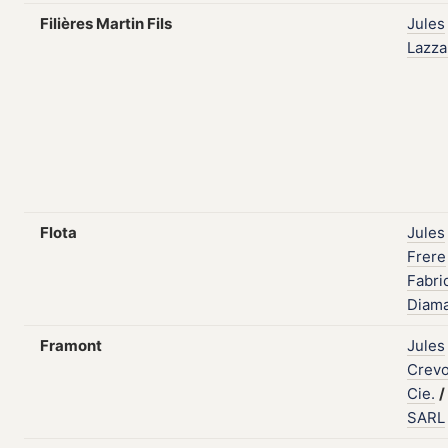
Filières Martin Fils
Jules
Lazzar
Flota
Jules
Frere
Fabri
Diam
Framont
Jules
Crevo
Cie.
/
SARL