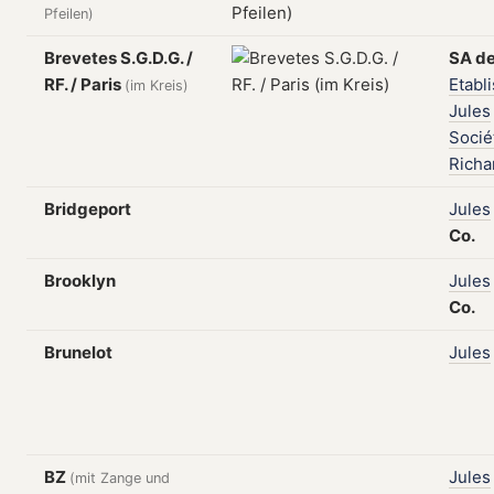
Pfeilen)
Brevetes S.G.D.G. /
SA
d
RF. / Paris
Etabl
(im Kreis)
Jules
Socié
Richa
Bridgeport
Jules
Co.
Brooklyn
Jules
Co.
Brunelot
Jules
BZ
Jules
(mit Zange und