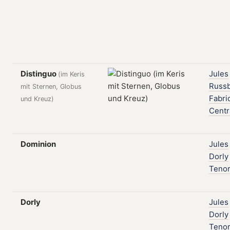
Distinguo
Jules
(im Keris
Russ
mit Sternen, Globus
Fabri
und Kreuz)
Centr
Dominion
Jules
Dorly
Teno
Dorly
Jules
Dorly
Teno