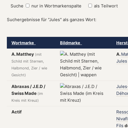
Suche
nur in Wortmarkenspalte
als Teilwort
Suchergebnisse für "Jules" als ganzes Wort:
Wortmarke
Bildmarke
Herst
A. Matthey
A.
Ma
(mit
Jules
Schild mit Sternen,
Halbmond, Zier / wie
Gesicht)
Abraxas / J.E.D /
Jules
Swiss Made
Dého
(im
Kreis mit Kreuz)
Actif
Resso
Nivaf
Fils
d