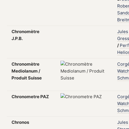
Rober
Sand
Breit
Chronomètre
Jules
J.P.B.
Gress
/
Perf
Helio
Chronomètre
Corg
Mediolanum /
Watc
Produit Suisse
Schmo
Chronometre PAZ
Corg
Watc
Schmo
Chronos
Jules