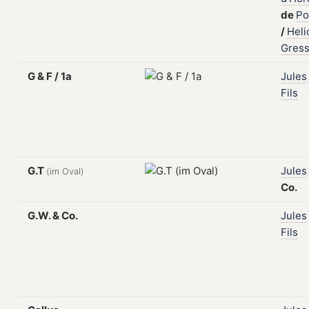
de
Po
/
Heli
Gress
G & F / 1a
Jules
Fils
G.T
Jules
(im Oval)
Co.
G.W. & Co.
Jules
Fils