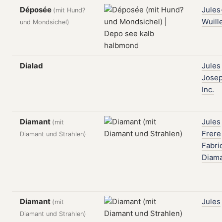
Déposée
Jules
(mit Hund?
Wuill
und Mondsichel)
Dialad
Jules
Jose
Inc.
Diamant
Jules
(mit
Frere
Diamant und Strahlen)
Fabri
Diam
Diamant
Jules
(mit
Diamant und Strahlen)