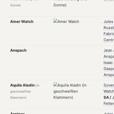
Sonne)
Amer Watch
Jules
Russ
Fabri
Centr
Anspach
Jean
Ansp
Isaac
Gasp
Ansp
Aquila Aladin
Sover
(in
Watc
geschweiften
SA
/
J
Klammern)
Fette
Arginox
Jules