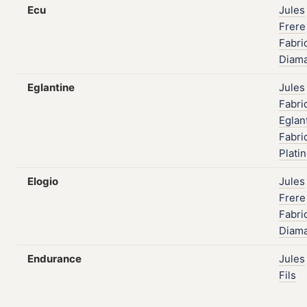
Ecu
Jules
Frere
Fabri
Diam
Eglantine
Jules
Fabri
Eglan
Fabri
Plati
Elogio
Jules
Frere
Fabri
Diam
Endurance
Jules
Fils