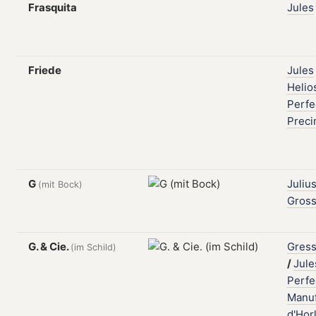
Frasquita
Jules
Friede
Jules
Helio
Perfe
Prec
G
Juliu
(mit Bock)
Gros
G. & Cie.
Gress
(im Schild)
/
Jule
Perfe
Manuf
d'Hor