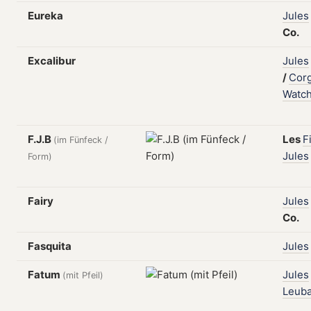
Eureka
Jules
Co.
Excalibur
Jules
/
Cor
Watc
F.J.B
Les
F
(im Fünfeck /
Jules
Form)
Fairy
Jules
Co.
Fasquita
Jules
Fatum
Jules
(mit Pfeil)
Leub