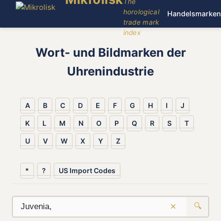
The
horological
Handelsmarken
trade mark
index
Wort- und Bildmarken der
Uhrenindustrie
A
B
C
D
E
F
G
H
I
J
K
L
M
N
O
P
Q
R
S
T
U
V
W
X
Y
Z
*
?
US Import Codes
×
🔍