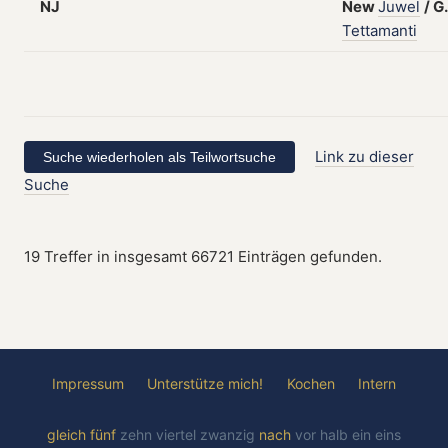
NJ
New
Juwel
/
G.
Tettamanti
Link zu dieser
Suche
19 Treffer in insgesamt 66721 Einträgen gefunden.
Impressum
Unterstütze mich!
Kochen
Intern
gleich
fünf
zehn
viertel
zwanzig
nach
vor
halb
ein
eins