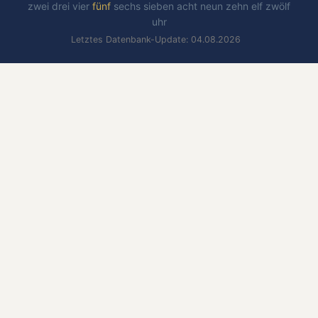
zwei
drei
vier
fünf
sechs
sieben
acht
neun
zehn
elf
zwölf
uhr
Letztes Datenbank-Update: 04.08.2026