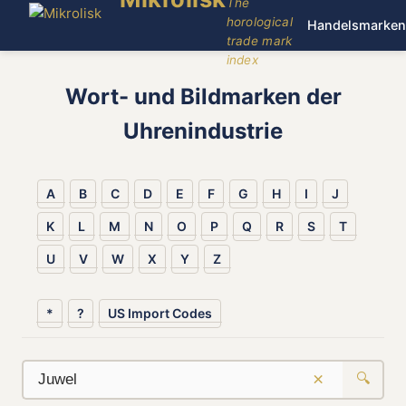
The
horological
Handelsmarken
trade mark
index
Wort- und Bildmarken der
Uhrenindustrie
A
B
C
D
E
F
G
H
I
J
K
L
M
N
O
P
Q
R
S
T
U
V
W
X
Y
Z
*
?
US Import Codes
×
🔍