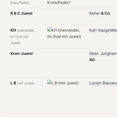
Kreis/Feder)
K & C Juwel
Keller
&
Co.
KH
Karl
Haugstätt
(ineinander,
im Oval mit
Juwel)
Kron-Juwel
Gebr.
Junghan
AG
L B
Lucien
Baszan
(mit Juwel)