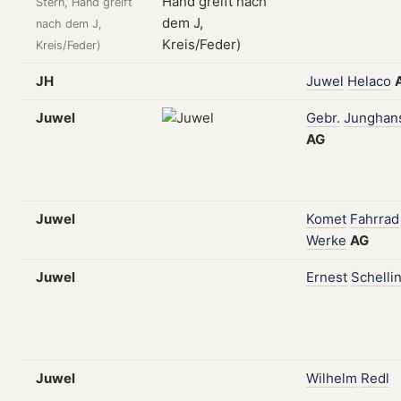
Stern, Hand greift
nach dem J,
Kreis/Feder)
JH
Juwel
Helaco
Juwel
Gebr.
Junghan
AG
Juwel
Komet
Fahrrad
Werke
AG
Juwel
Ernest
Schelli
Juwel
Wilhelm
Redl