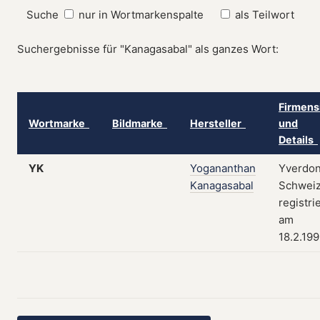
Suche
nur in Wortmarkenspalte
als Teilwort
Suchergebnisse für "Kanagasabal" als ganzes Wort:
Firmens
Wortmarke
Bildmarke
Hersteller
und
Details
YK
Yogananthan
Yverdon
Kanagasabal
Schweiz
registri
am
18.2.19