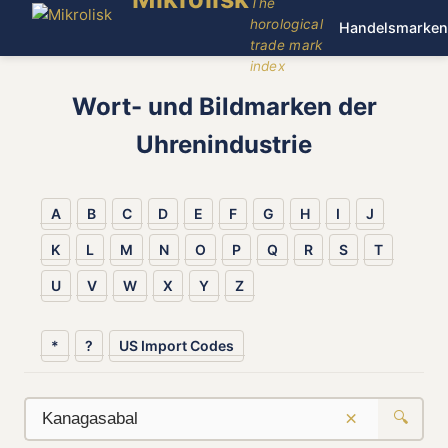
The
horological
Handelsmarken
trade mark
index
Wort- und Bildmarken der
Uhrenindustrie
A
B
C
D
E
F
G
H
I
J
K
L
M
N
O
P
Q
R
S
T
U
V
W
X
Y
Z
*
?
US Import Codes
×
🔍