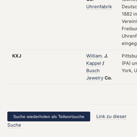
Uhrenfabrik
Deutsc
1882 in
Verein
Freibu
Uhrenf
eingeg
KXJ
William.
J.
Pittsb
Kappel
/
(PA) u
Busch
York, 
Jewelry
Co.
Link zu dieser
Suche