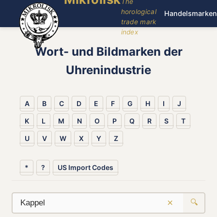
The
horological
Handelsmarken
trade mark
index
Wort- und Bildmarken der
Uhrenindustrie
A
B
C
D
E
F
G
H
I
J
K
L
M
N
O
P
Q
R
S
T
U
V
W
X
Y
Z
*
?
US Import Codes
×
🔍