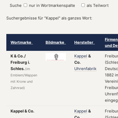
Suche
nur in Wortmarkenspalte
als Teilwort
Suchergebnisse für "Kappel" als ganzes Wort:
Firmen
Wortmarke
Bildmarke
Hersteller
und De
K & Co. /
Kappel
&
Freibu
Freiburg i.
Co.
(Schles
Schles.
Uhrenfabrik
Deutsc
(im
1882 in
Emblem/Wappen
Verein
mit Krone und
Freibu
Zahnrad)
Uhrenf
eingeg
Kappel & Co.
Kappel
&
Freibu
Co.
(Schles