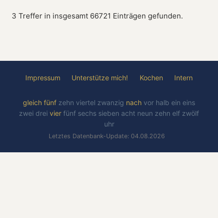
3 Treffer in insgesamt 66721 Einträgen gefunden.
Impressum
Unterstütze mich!
Kochen
Intern
gleich
fünf
zehn
viertel
zwanzig
nach
vor
halb
ein
eins
zwei
drei
vier
fünf
sechs
sieben
acht
neun
zehn
elf
zwölf
uhr
Letztes Datenbank-Update: 04.08.2026