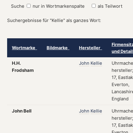
Suche
nur in Wortmarkenspalte
als Teilwort
Suchergebnisse für "Kellie" als ganzes Wort:
Firmensit
Wortmarke
Bildmarke
Hersteller
und Detai
H.H.
John
Kellie
Uhrmache
Frodsham
hersteller
17, Eastla
Everton,
Lancashir
England
John Bell
John
Kellie
Uhrmache
hersteller
17, Eastla
Everton,