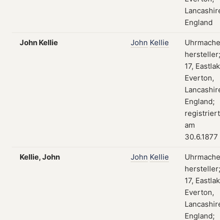
Lancashir
England
John Kellie
John
Kellie
Uhrmache
hersteller
17, Eastla
Everton,
Lancashir
England;
registriert
am
30.6.1877
Kellie, John
John
Kellie
Uhrmache
hersteller
17, Eastla
Everton,
Lancashir
England;