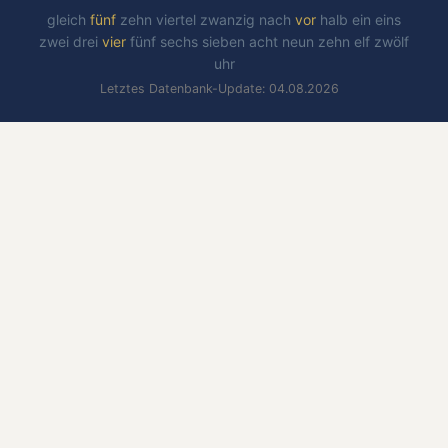
gleich
fünf
zehn
viertel
zwanzig
nach
vor
halb
ein
eins
zwei
drei
vier
fünf
sechs
sieben
acht
neun
zehn
elf
zwölf
uhr
Letztes Datenbank-Update: 04.08.2026