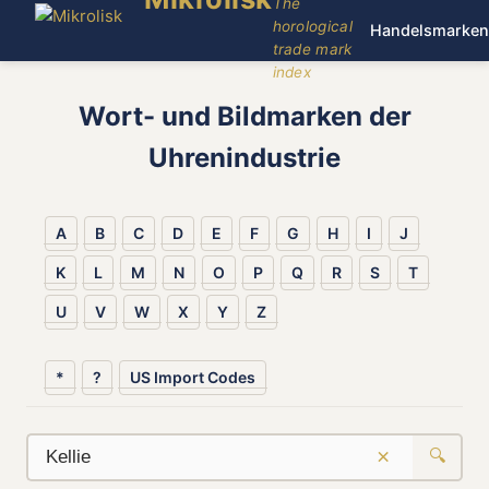
The
horological
Handelsmarken
trade mark
index
Wort- und Bildmarken der
Uhrenindustrie
A
B
C
D
E
F
G
H
I
J
K
L
M
N
O
P
Q
R
S
T
U
V
W
X
Y
Z
*
?
US Import Codes
×
🔍