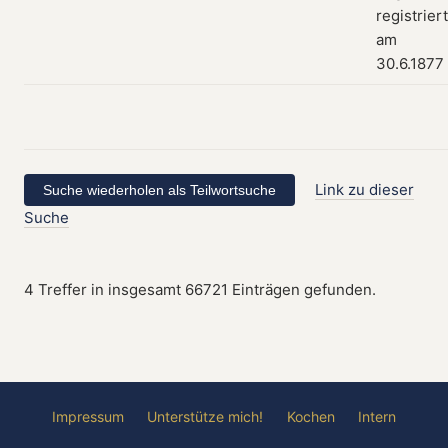
registriert
am
30.6.1877
Link zu dieser
Suche
4 Treffer in insgesamt 66721 Einträgen gefunden.
Impressum
Unterstütze mich!
Kochen
Intern