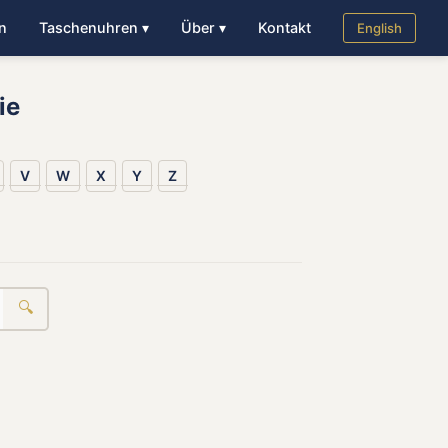
n
Taschenuhren ▾
Über ▾
Kontakt
English
ie
V
W
X
Y
Z
🔍