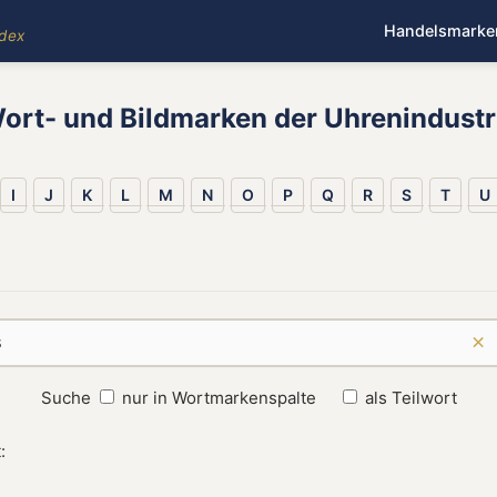
Handelsmarke
ndex
ort- und Bildmarken der Uhrenindustr
I
J
K
L
M
N
O
P
Q
R
S
T
U
×
Suche
nur in Wortmarkenspalte
als Teilwort
: