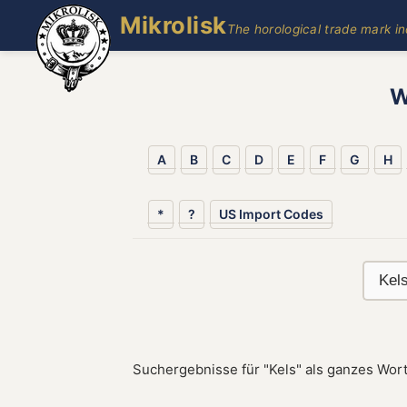
Mikrolisk
The horological trade mark i
W
A
B
C
D
E
F
G
H
*
?
US Import Codes
Suchergebnisse für "Kels" als ganzes Wort