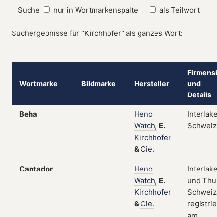
Suche
nur in Wortmarkenspalte
als Teilwort
Suchergebnisse für "Kirchhofer" als ganzes Wort:
Firmensi
Wortmarke
Bildmarke
Hersteller
und
Details
Beha
Heno
Interlak
Watch,
E.
Schweiz
Kirchhofer
&
Cie.
Cantador
Heno
Interlak
Watch,
E.
und Thu
Kirchhofer
Schweiz
&
Cie.
registrie
am