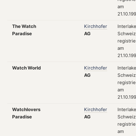
am
21.10.19
The Watch
Kirchhofer
Interlak
Paradise
AG
Schweiz
registrie
am
21.10.19
Watch World
Kirchhofer
Interlak
AG
Schweiz
registrie
am
21.10.19
Watchlovers
Kirchhofer
Interlak
Paradise
AG
Schweiz
registrie
am