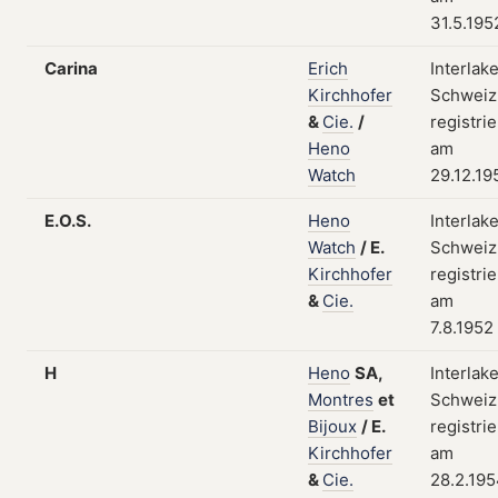
31.5.195
Carina
Erich
Interlak
Kirchhofer
Schweiz
&
Cie.
/
registrie
Heno
am
Watch
29.12.19
E.O.S.
Heno
Interlak
Watch
/
E.
Schweiz
Kirchhofer
registrie
&
Cie.
am
7.8.1952
H
Heno
SA,
Interlak
Montres
et
Schweiz
Bijoux
/
E.
registrie
Kirchhofer
am
&
Cie.
28.2.19