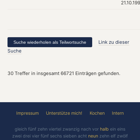
21.10.19
Link zu dieser
Suche
30 Treffer in insgesamt 66721 Einträgen gefunden.
Impressum
Unterstütze mich!
Kochen
Intern
gleich
fünf
zehn
viertel
zwanzig
nach
vor
halb
ein
eins
zwei
drei
vier
fünf
sechs
sieben
acht
neun
zehn
elf
zwölf