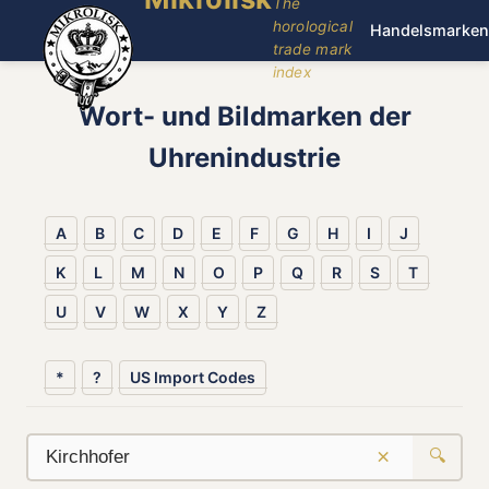
The
horological
Handelsmarken
trade mark
index
Wort- und Bildmarken der
Uhrenindustrie
A
B
C
D
E
F
G
H
I
J
K
L
M
N
O
P
Q
R
S
T
U
V
W
X
Y
Z
*
?
US Import Codes
×
🔍