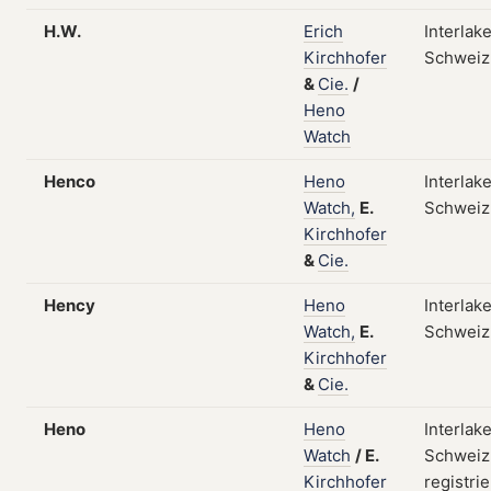
H.W.
Erich
Interlak
Kirchhofer
Schweiz
&
Cie.
/
Heno
Watch
Henco
Heno
Interlak
Watch,
E.
Schweiz
Kirchhofer
&
Cie.
Hency
Heno
Interlak
Watch,
E.
Schweiz
Kirchhofer
&
Cie.
Heno
Heno
Interlak
Watch
/
E.
Schweiz
Kirchhofer
registrie