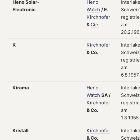
Heno Solar-
Heno
Interlak
Electronic
Watch
/
E.
Schweiz
Kirchhofer
registrie
&
Cie.
am
20.2.196
K
Kirchhofer
Interlak
&
Co.
Schweiz
registrie
am
6.8.1957
Kirama
Heno
Interlak
Watch
SA
/
Schweiz
Kirchhofer
registrie
&
Co.
am
1.3.1955
Kristall
Kirchhofer
Interlak
&
Co.
Schweiz