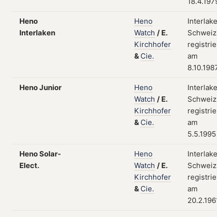
18.4.197
Heno
Heno
Interlak
Interlaken
Watch
/
E.
Schweiz
Kirchhofer
registrie
&
Cie.
am
8.10.198
Heno Junior
Heno
Interlak
Watch
/
E.
Schweiz
Kirchhofer
registrie
&
Cie.
am
5.5.1995
Heno Solar-
Heno
Interlak
Elect.
Watch
/
E.
Schweiz
Kirchhofer
registrie
&
Cie.
am
20.2.196