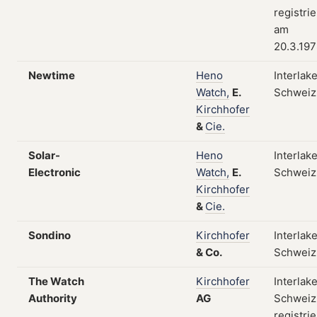
registrie
am
20.3.19
Newtime
Heno
Interlak
Watch,
E.
Schweiz
Kirchhofer
&
Cie.
Solar-
Heno
Interlak
Electronic
Watch,
E.
Schweiz
Kirchhofer
&
Cie.
Sondino
Kirchhofer
Interlak
&
Co.
Schweiz
The Watch
Kirchhofer
Interlak
Authority
AG
Schweiz
registrie