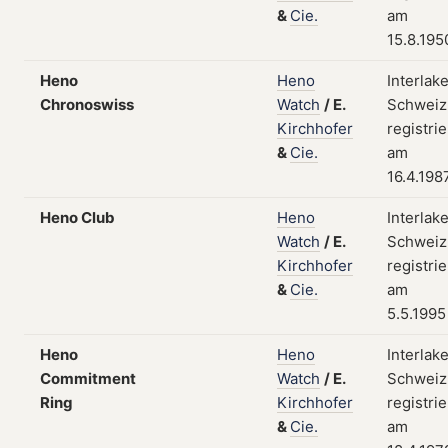
&
Cie.
am
15.8.195
Heno
Heno
Interlak
Chronoswiss
Watch
/
E.
Schweiz
Kirchhofer
registrie
&
Cie.
am
16.4.198
Heno Club
Heno
Interlak
Watch
/
E.
Schweiz
Kirchhofer
registrie
&
Cie.
am
5.5.1995
Heno
Heno
Interlak
Commitment
Watch
/
E.
Schweiz
Ring
Kirchhofer
registrie
&
Cie.
am