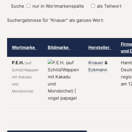
Suche
nur in Wortmarkenspalte
als Teilwort
Suchergebnisse für "Knauer" als ganzes Wort:
Firme
Wortmarke
Bildmarke
Hersteller
und 
P.E.H.
Knauer
&
Hamb
(auf
Eckmann
Deut
Schild/Wappen
regis
mit Kakadu
am 12
und
Mondsichel)