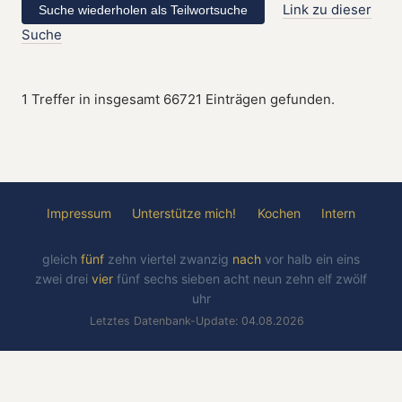
Link zu dieser
Suche
1 Treffer in insgesamt 66721 Einträgen gefunden.
Impressum
Unterstütze mich!
Kochen
Intern
gleich
fünf
zehn
viertel
zwanzig
nach
vor
halb
ein
eins
zwei
drei
vier
fünf
sechs
sieben
acht
neun
zehn
elf
zwölf
uhr
Letztes Datenbank-Update: 04.08.2026