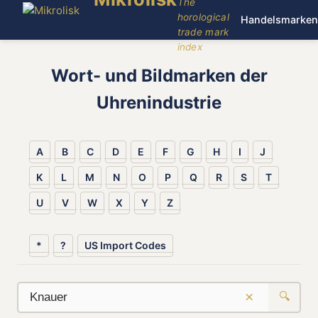
The
horological
Handelsmarken
trade mark
index
Wort- und Bildmarken der
Uhrenindustrie
A
B
C
D
E
F
G
H
I
J
K
L
M
N
O
P
Q
R
S
T
U
V
W
X
Y
Z
*
?
US Import Codes
×
🔍