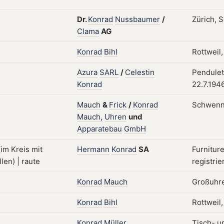
Dr.
Konrad
Nussbaumer
/
Zürich, S
Clama
AG
Konrad
Bihl
Rottweil
Azura
SARL
/
Celestin
Pendulet
Konrad
22.7.194
Mauch
&
Frick
/
Konrad
Schwenn
Mauch,
Uhren
und
Apparatebau
GmbH
Hermann
Konrad
SA
Furniture
registrie
Konrad
Mauch
Großuhre
Konrad
Bihl
Rottweil
Konrad
Müller
Tisch- u