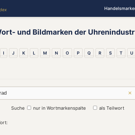
Handelsmarke
ndex
ort- und Bildmarken der Uhrenindustr
I
J
K
L
M
N
O
P
Q
R
S
T
U
×
Suche
nur in Wortmarkenspalte
als Teilwort
ort: