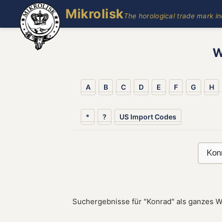
Mikrolisk
The horological trade mark i
W
A
B
C
D
E
F
G
H
*
?
US Import Codes
Suchergebnisse für "Konrad" als ganzes W