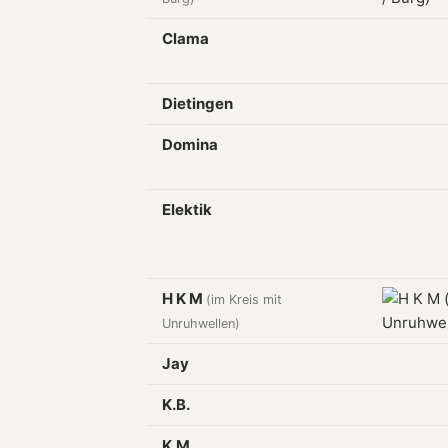
Clama
Dietingen
Domina
Elektik
H K M
(im Kreis mit
Unruhwellen)
Jay
K.B.
K.M.