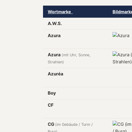
Wortmarke
Bildmar
A.W.S.
Azura
Azura
(mit Uhr, Sonne,
Strahlen)
Azuréa
Boy
CF
CG
(im Gebäude / Turm /
Burg)