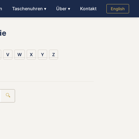
n
Taschenuhren ▾
Über ▾
Kontakt
English
ie
V
W
X
Y
Z
🔍