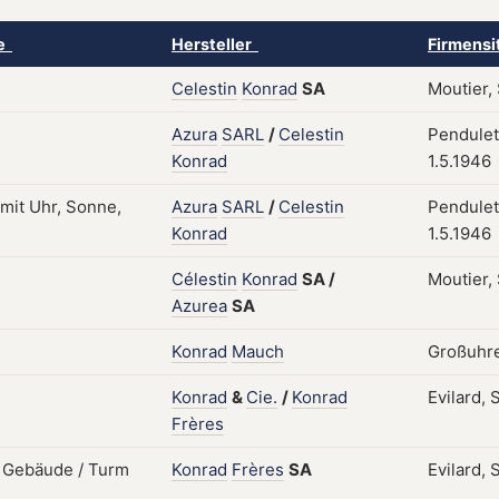
ke
Hersteller
Firmensi
Celestin
Konrad
SA
Moutier,
Azura
SARL
/
Celestin
Pendulet
Konrad
1.5.1946
Azura
SARL
/
Celestin
Pendulet
Konrad
1.5.1946
Célestin
Konrad
SA
/
Moutier, 
Azurea
SA
Konrad
Mauch
Großuhre
Konrad
&
Cie.
/
Konrad
Evilard,
Frères
Konrad
Frères
SA
Evilard,