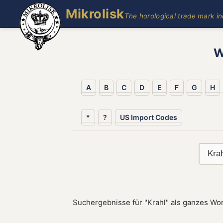
Mikrolisk
The horological trade mark i
W
A
B
C
D
E
F
G
H
*
?
US Import Codes
Suchergebnisse für "Krahl" als ganzes Wor