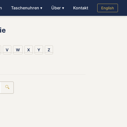
n
Taschenuhren ▾
Über ▾
Kontakt
English
ie
V
W
X
Y
Z
🔍