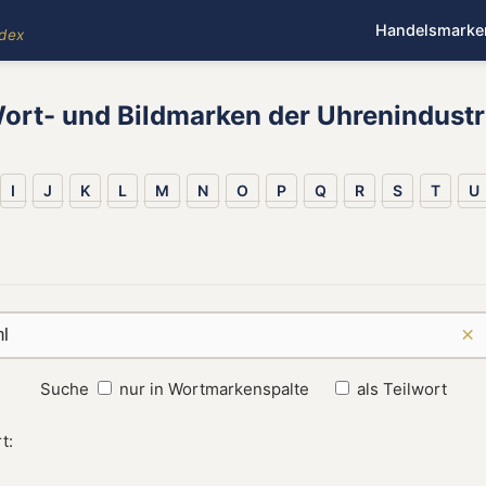
Handelsmarke
ndex
ort- und Bildmarken der Uhrenindustr
I
J
K
L
M
N
O
P
Q
R
S
T
U
×
Suche
nur in Wortmarkenspalte
als Teilwort
t: