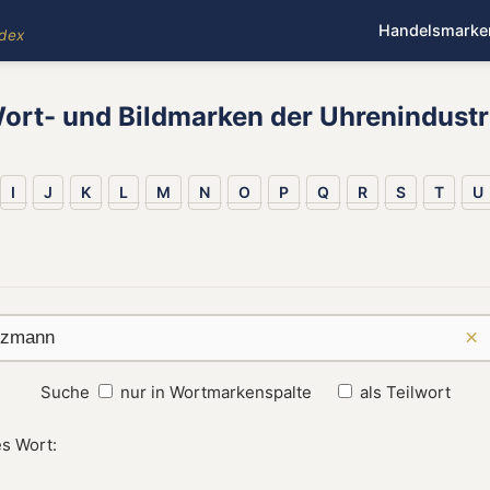
Handelsmarke
ndex
ort- und Bildmarken der Uhrenindustr
I
J
K
L
M
N
O
P
Q
R
S
T
U
×
Suche
nur in Wortmarkenspalte
als Teilwort
s Wort: