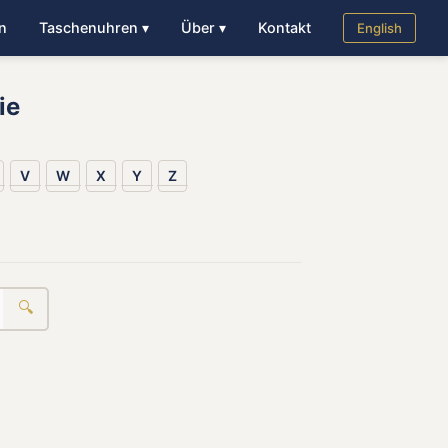
n
Taschenuhren ▾
Über ▾
Kontakt
English
ie
V
W
X
Y
Z
🔍