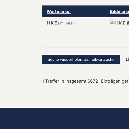
Wortmarke
Bildmar
H K E
(im Herz)
L
1 Treffer in insgesamt 66721 Einträgen ge