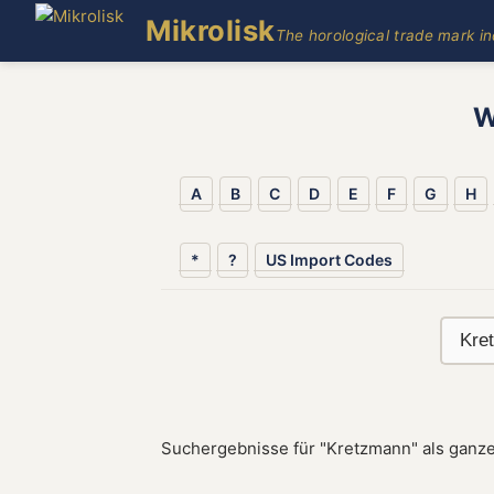
Mikrolisk
The horological trade mark i
W
A
B
C
D
E
F
G
H
*
?
US Import Codes
Suchergebnisse für "Kretzmann" als ganze