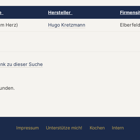
ke
Hersteller
Firmensi
Hugo
Kretzmann
Elberfel
ink zu dieser Suche
funden.
Impressum
Unterstütze mich!
Kochen
Intern