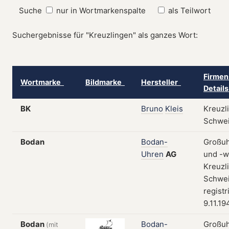
Suche
nur in Wortmarkenspalte
als Teilwort
Suchergebnisse für "Kreuzlingen" als ganzes Wort:
Firmen
Wortmarke
Bildmarke
Hersteller
Detail
BK
Bruno
Kleis
Kreuzl
Schwe
Bodan
Bodan-
Großu
Uhren
AG
und -w
Kreuzl
Schwei
registr
9.11.19
Bodan
Bodan-
Großu
(mit