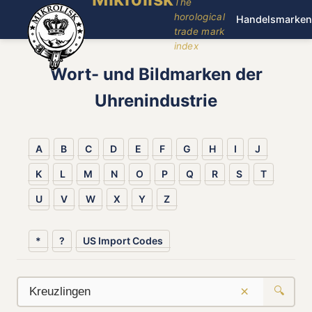
The
horological
Handelsmarken
trade mark
index
Wort- und Bildmarken der
Uhrenindustrie
A
B
C
D
E
F
G
H
I
J
K
L
M
N
O
P
Q
R
S
T
U
V
W
X
Y
Z
*
?
US Import Codes
×
🔍