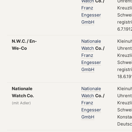
Watch
Co.
/
Uhrent
Franz
Kreuzl
Engesser
Schwei
GmbH
registr
6.7.191
N.W.C. / En-
Nationale
Kleinu
We-Co
Watch
Co.
/
Uhrent
Franz
Kreuzl
Engesser
Schwei
GmbH
registr
18.6.19
Nationale
Nationale
Kleinu
Watch Co.
Watch
Co.
/
Uhrent
Franz
Kreuzl
(mit Adler)
Engesser
Schwei
GmbH
Konsta
Deutsc