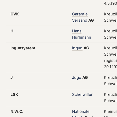
4.5.19
GVK
Garantie
Kreuzl
Versand
AG
Schwe
H
Hans
Kreuzl
Hürlimann
Schwe
Ingunsystem
Ingun
AG
Kreuzl
Schwei
registr
29.1.19
J
Jugo
AG
Kreuzl
Schwe
LSK
Scheiwiller
Kreuzl
Schwe
N.W.C.
Nationale
Kleinu