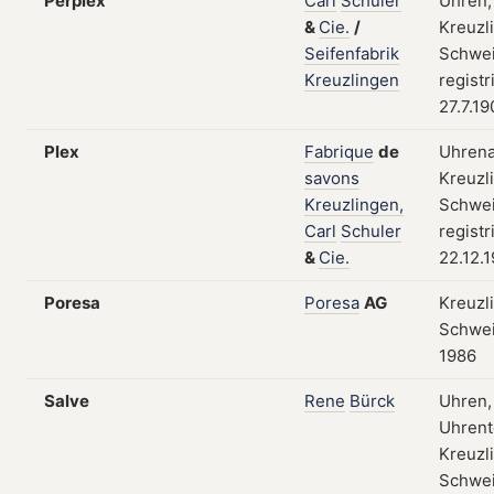
Perplex
Carl
Schuler
Uhren;
&
Cie.
/
Kreuzl
Seifenfabrik
Schwei
Kreuzlingen
registr
27.7.19
Plex
Fabrique
de
Uhrena
savons
Kreuzl
Kreuzlingen,
Schwei
Carl
Schuler
registr
&
Cie.
22.12.
Poresa
Poresa
AG
Kreuzl
Schwei
1986
Salve
Rene
Bürck
Uhren,
Uhrent
Kreuzl
Schwei