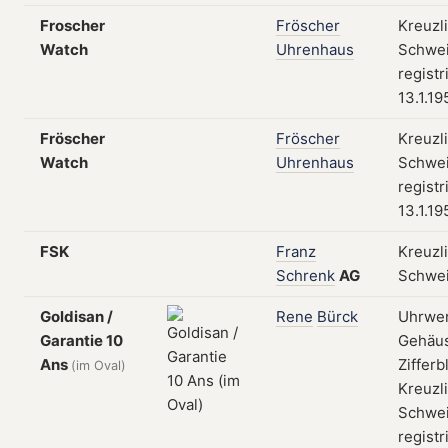
Froscher
Fröscher
Kreuzl
Watch
Uhrenhaus
Schwei
registr
13.1.19
Fröscher
Fröscher
Kreuzl
Watch
Uhrenhaus
Schwei
registr
13.1.19
FSK
Franz
Kreuzl
Schrenk
AG
Schwe
Goldisan /
Rene
Bürck
Uhrwer
Garantie 10
Gehäu
Ans
Zifferb
(im Oval)
Kreuzl
Schwei
registr