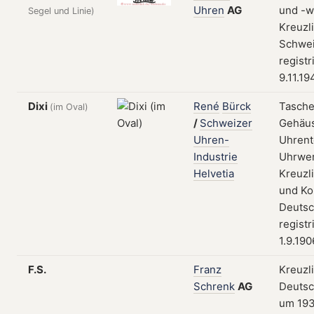
Uhren
AG
und -w
Segel und Linie)
Kreuzl
Schwei
registr
9.11.19
Dixi
René
Bürck
Tasche
(im Oval)
/
Schweizer
Gehäu
Uhren-
Uhrent
Industrie
Uhrwer
Helvetia
Kreuzl
und Ko
Deutsc
registr
1.9.190
F.S.
Franz
Kreuzl
Schrenk
AG
Deutsc
um 19