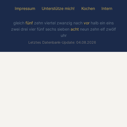
Impressum
Unterstütze mich!
Kochen
Intern
gleich
fünf
zehn
viertel
zwanzig
nach
vor
halb
ein
eins
zwei
drei
vier
fünf
sechs
sieben
acht
neun
zehn
elf
zwölf
uhr
Letztes Datenbank-Update: 04.08.2026