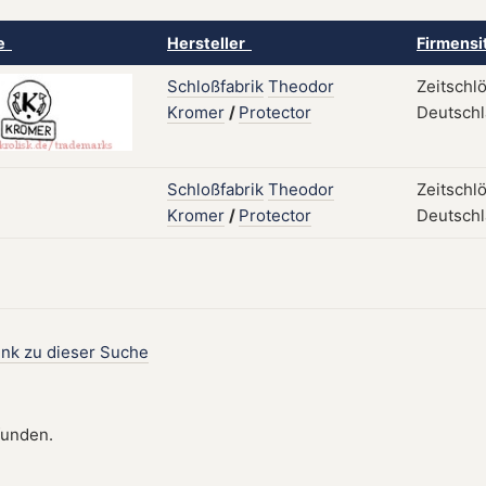
ke
Hersteller
Firmensi
Schloßfabrik
Theodor
Zeitschl
Kromer
/
Protector
Deutschl
Schloßfabrik
Theodor
Zeitschl
Kromer
/
Protector
Deutschl
ink zu dieser Suche
funden.