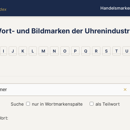
Handelsmarke
ndex
ort- und Bildmarken der Uhrenindustr
I
J
K
L
M
N
O
P
Q
R
S
T
U
×
Suche
nur in Wortmarkenspalte
als Teilwort
ort: