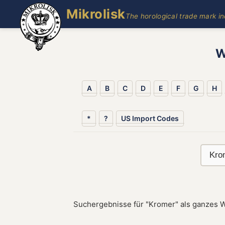
Mikrolisk
The horological trade mark i
W
A
B
C
D
E
F
G
H
*
?
US Import Codes
Suchergebnisse für "Kromer" als ganzes W