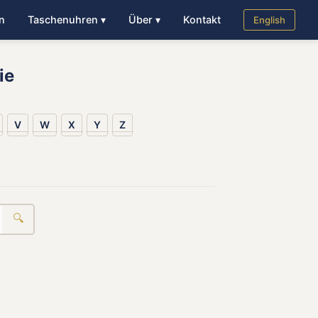
n
Taschenuhren ▾
Über ▾
Kontakt
English
ie
V
W
X
Y
Z
🔍