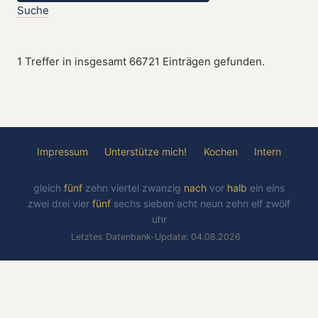
Suche
1 Treffer in insgesamt 66721 Einträgen gefunden.
Impressum
Unterstütze mich!
Kochen
Intern
gleich
fünf
zehn
viertel
zwanzig
nach
vor
halb
ein
eins
zwei
drei
vier
fünf
sechs
sieben
acht
neun
zehn
elf
zwölf
uhr
Letztes Datenbank-Update: 04.08.2026