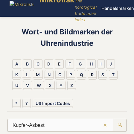
The
horological
Handelsmarken
trade mark
index
Wort- und Bildmarken der
Uhrenindustrie
A
B
C
D
E
F
G
H
I
J
K
L
M
N
O
P
Q
R
S
T
U
V
W
X
Y
Z
*
?
US Import Codes
×
🔍