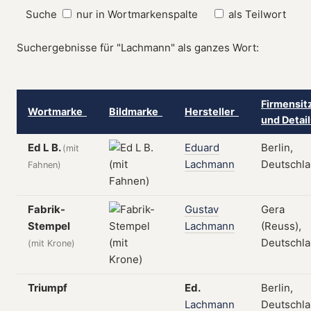
Suche
nur in Wortmarkenspalte
als Teilwort
Suchergebnisse für "Lachmann" als ganzes Wort:
Firmensit
Wortmarke
Bildmarke
Hersteller
und Detai
Ed L B.
Eduard
Berlin,
(mit
Lachmann
Deutschl
Fahnen)
Fabrik-
Gustav
Gera
Stempel
Lachmann
(Reuss),
Deutschl
(mit Krone)
Triumpf
Ed.
Berlin,
Lachmann
Deutschl