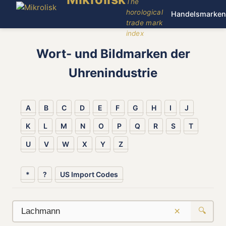
The
horological
Handelsmarken
trade mark
index
Wort- und Bildmarken der
Uhrenindustrie
A
B
C
D
E
F
G
H
I
J
K
L
M
N
O
P
Q
R
S
T
U
V
W
X
Y
Z
*
?
US Import Codes
×
🔍