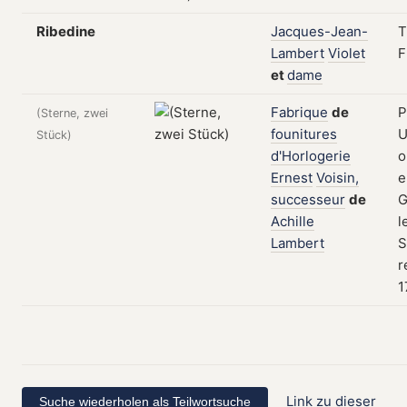
Ribedine
Jacques-Jean-
T
Lambert
Violet
F
et
dame
Fabrique
de
P
(Sterne, zwei
founitures
U
Stück)
d'Horlogerie
o
Ernest
Voisin,
e
successeur
de
G
Achille
l
Lambert
S
r
1
Link zu dieser