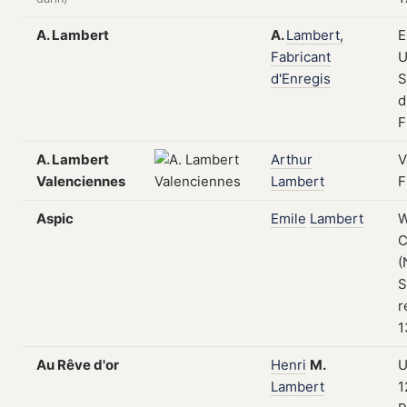
A. Lambert
A.
Lambert,
E
Fabricant
U
d'Enregis
S
d
F
A. Lambert
Arthur
V
Valenciennes
Lambert
F
Aspic
Emile
Lambert
W
C
(
S
r
1
Au Rêve d'or
Henri
M.
U
Lambert
1