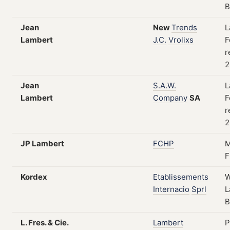
B
Jean
New
Trends
L
Lambert
J.C.
Vrolixs
F
r
2
Jean
S.A.W.
L
Lambert
Company
SA
F
r
2
JP Lambert
FCHP
M
F
Kordex
Etablissements
W
Internacio
Sprl
L
B
L. Fres. & Cie.
Lambert
P