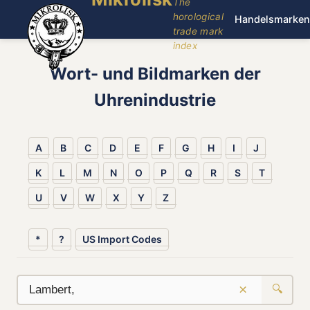
The
horological
Handelsmarken
trade mark
index
Wort- und Bildmarken der
Uhrenindustrie
A
B
C
D
E
F
G
H
I
J
K
L
M
N
O
P
Q
R
S
T
U
V
W
X
Y
Z
*
?
US Import Codes
×
🔍