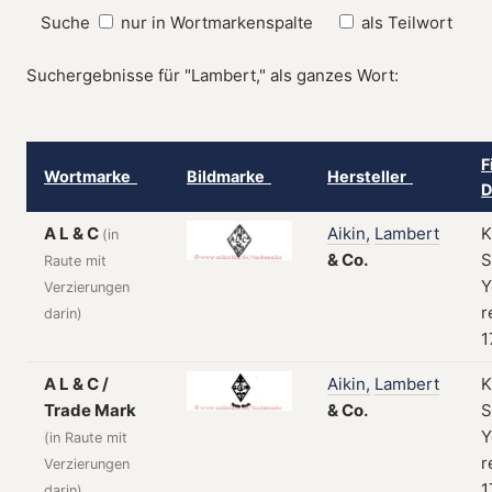
Suche
nur in Wortmarkenspalte
als Teilwort
Suchergebnisse für "Lambert," als ganzes Wort:
F
Wortmarke
Bildmarke
Hersteller
D
A L & C
Aikin,
Lambert
K
(in
&
Co.
S
Raute mit
Y
Verzierungen
r
darin)
1
A L & C /
Aikin,
Lambert
K
Trade Mark
&
Co.
S
Y
(in Raute mit
r
Verzierungen
1
darin)