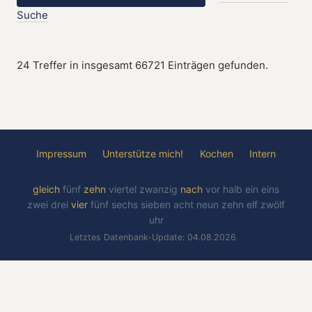
Suche
24 Treffer in insgesamt 66721 Einträgen gefunden.
Impressum
Unterstütze mich!
Kochen
Intern
gleich
fünf
zehn
viertel
zwanzig
nach
vor
halb
ein
eins
zwei
drei
vier
fünf
sechs
sieben
acht
neun
zehn
elf
zwölf
uhr
Letztes Datenbank-Update: 04.08.2026