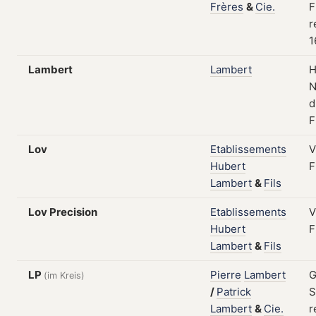
Frères
&
Cie.
F
r
1
Lambert
Lambert
H
N
d
F
Lov
Etablissements
V
Hubert
F
Lambert
&
Fils
Lov Precision
Etablissements
V
Hubert
F
Lambert
&
Fils
LP
Pierre
Lambert
G
(im Kreis)
/
Patrick
S
Lambert
&
Cie.
r