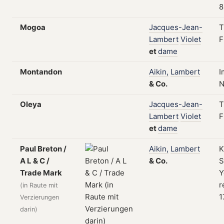
8
Mogoa
Jacques-Jean-
T
Lambert
Violet
F
et
dame
Montandon
Aikin,
Lambert
I
&
Co.
N
Oleya
Jacques-Jean-
T
Lambert
Violet
F
et
dame
Paul Breton /
Aikin,
Lambert
K
A L & C /
&
Co.
S
Trade Mark
Y
r
(in Raute mit
1
Verzierungen
darin)