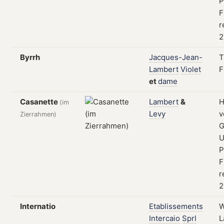
P
F
r
2
Byrrh
Jacques-Jean-
T
Lambert
Violet
F
et
dame
Casanette
Lambert
&
H
(im
Levy
v
Zierrahmen)
G
U
P
F
r
2
Internatio
Etablissements
W
Intercaio
Sprl
L