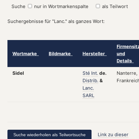
Suche
nur in Wortmarkenspalte
als Teilwort
Suchergebnisse für "Lanc." als ganzes Wort:
Firmensit
Wortmarke
Bildmarke
Hersteller
und
Details
Sidel
Sté
Int.
de.
Nanterre,
Distrib.
&
Frankreic
Lanc.
SARL
Link zu dieser