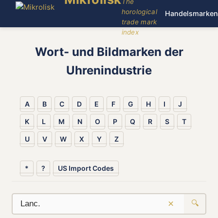
The
horological
Handelsmarken
trade mark
index
Wort- und Bildmarken der
Uhrenindustrie
A
B
C
D
E
F
G
H
I
J
K
L
M
N
O
P
Q
R
S
T
U
V
W
X
Y
Z
*
?
US Import Codes
×
🔍