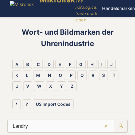
The
horological
Handelsmarken
trade mark
index
Wort- und Bildmarken der
Uhrenindustrie
A
B
C
D
E
F
G
H
I
J
K
L
M
N
O
P
Q
R
S
T
U
V
W
X
Y
Z
*
?
US Import Codes
×
🔍