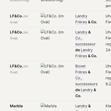
(kreisförmig)
am
LF&Co.
Landry
Uhr
(im
Frères
&
Co.
Fle
Oval)
LF&Co.
Landry
&
Uhr
(im
Co.,
Fle
Oval)
successeur
reg
de
Landry
24
Frères
&
Co.
LF&Co.
Bovet
Uhr
(im
Frères
&
Fle
Oval)
Co.,
reg
successeurs
8.
de
Landry
&
Co.
Marbla
Landry
&
Kl