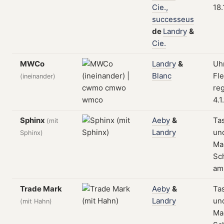
Cie.,
18.
successeus
de
Landry
&
Cie.
MWCo
Landry
&
Uhr
Blanc
Fle
(ineinander)
reg
4.1
Sphinx
Aeby
&
Ta
(mit
Landry
un
Sphinx)
Ma
Sch
am
Trade Mark
Aeby
&
Ta
Landry
un
(mit Hahn)
Ma