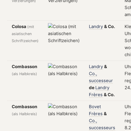
Ma
Verzierungen)
Sch
am 
Colosa
Landry
&
Co.
Kl
(mit
Uhr
asiatischen
Sc
Schriftzeichen)
wo
ch
Combasson
Landry
&
Uhr
Co.,
Fle
(als Halbkreis)
successeur
reg
de
Landry
24
Frères
&
Co.
Combasson
Bovet
Uhr
Frères
&
Fle
(als Halbkreis)
Co.,
reg
successeurs
8.