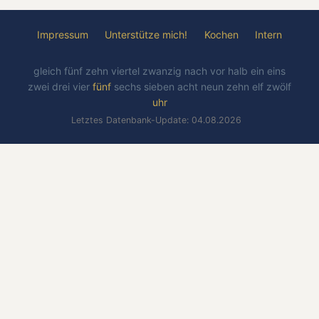
Impressum
Unterstütze mich!
Kochen
Intern
gleich
fünf
zehn
viertel
zwanzig
nach
vor
halb
ein
eins
zwei
drei
vier
fünf
sechs
sieben
acht
neun
zehn
elf
zwölf
uhr
Letztes Datenbank-Update: 04.08.2026