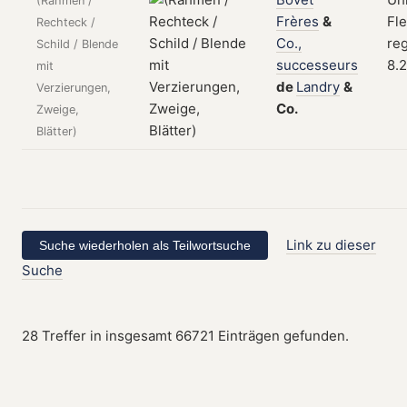
(Rahmen /
Frères
&
Fle
Rechteck /
Co.,
reg
Schild / Blende
successeurs
8.
mit
de
Landry
&
Verzierungen,
Co.
Zweige,
Blätter)
Link zu dieser
Suche
28 Treffer in insgesamt 66721 Einträgen gefunden.