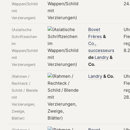
24
Wappen/Schild
mit
Verzierungen)
Bovet
Uhr
(Asiatische
Frères
&
Fle
Schriftzeichen
Co.,
reg
im
successeurs
8.
Wappen/Schild
de
Landry
&
mit
Co.
Verzierungen)
Landry
&
Co.
Uh
(Rahmen /
Fle
Rechteck /
reg
Schild / Blende
28
mit
Verzierungen,
Zweige,
Blätter)
Bovet
Uh