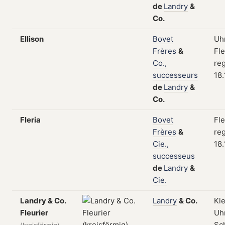
de
Landry
&
Co.
Ellison
Bovet
Uhr
Frères
&
Fle
Co.,
reg
successeurs
18.
de
Landry
&
Co.
Fleria
Bovet
Fle
Frères
&
reg
Cie.,
18.
successeus
de
Landry
&
Cie.
Landry & Co.
Landry
&
Co.
Kl
Fleurier
Uhr
Sch