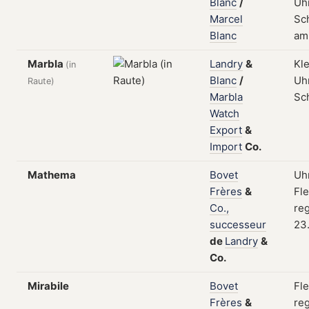
Blanc
/
Uhr
Marcel
Sch
Blanc
am 
Marbla
Landry
&
Kl
(in
Blanc
/
Uhr
Raute)
Marbla
Sc
Watch
Export
&
Import
Co.
Mathema
Bovet
Uhr
Frères
&
Fle
Co.,
reg
successeur
23
de
Landry
&
Co.
Mirabile
Bovet
Fle
Frères
&
reg