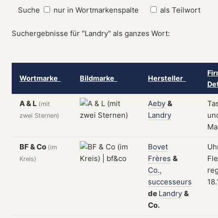
Suche
nur in Wortmarkenspalte
als Teilwort
Suchergebnisse für "Landry" als ganzes Wort:
Fi
Wortmarke
Bildmarke
Hersteller
De
A & L
Aeby
&
Ta
(mit
Landry
un
zwei Sternen)
Ma
BF & Co
Bovet
Uhr
(im
Frères
&
Fle
Kreis)
Co.,
reg
successeurs
18.
de
Landry
&
Co.