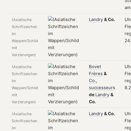
Sch
am
Landry
&
Co.
Uhr
(Asiatische
Fle
Schriftzeichen
reg
im
24
Wappen/Schild
mit
Verzierungen)
Bovet
Uhr
(Asiatische
Frères
&
Fle
Schriftzeichen
Co.,
reg
im
successeurs
8.
Wappen/Schild
de
Landry
&
mit
Co.
Verzierungen)
Landry
&
Co.
Uhr
(Asiatische
Fle
Schriftzeichen
reg
im