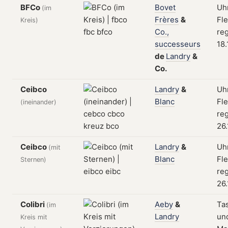
BFCo
Bovet
Uhr
(im
Frères
&
Fle
Kreis)
Co.,
reg
successeurs
18.
de
Landry
&
Co.
Ceibco
Landry
&
Uhr
Blanc
Fle
(ineinander)
reg
26.
Ceibco
Landry
&
Uhr
(mit
Blanc
Fle
Sternen)
reg
26.
Colibri
Aeby
&
Ta
(im
Landry
un
Kreis mit