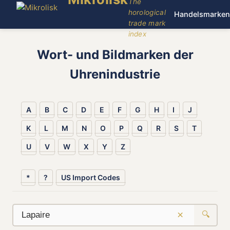
The
horological
Handelsmarken
trade mark
index
Wort- und Bildmarken der
Uhrenindustrie
A
B
C
D
E
F
G
H
I
J
K
L
M
N
O
P
Q
R
S
T
U
V
W
X
Y
Z
*
?
US Import Codes
×
🔍