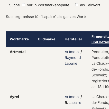
Suche
nur in Wortmarkenspalte
als Teilwort
Suchergebnisse für "Lapaire" als ganzes Wort:
Firmensit
Wortmarke
Bildmarke
Hersteller
und Detai
Artmetal
Artmetal
/
Pendulen,
Raymond
Pendulett
Lapaire
La Chaux-
de-Fonds,
Schweiz;
registriert
am 18.1.1
Ayrel
Artmetal
/
La Chaux-
R.
Lapaire
de-Fonds,
Schweiz;