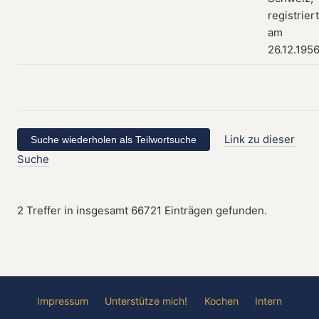
registriert
am
26.12.195
Link zu dieser
Suche
2 Treffer in insgesamt 66721 Einträgen gefunden.
Impressum
Unterstütze mich!
Kochen
Intern