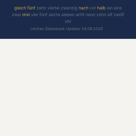
gleich
fünf
zehn
viertel
zwanzig
nach
vor
halb
ein
eins
zwei
drei
vier
fünf
sechs
sieben
acht
neun
zehn
elf
zwölf
uhr
Letztes Datenbank-Update: 04.08.2026