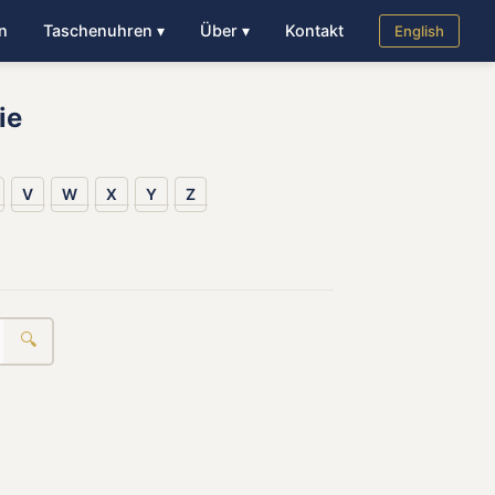
n
Taschenuhren ▾
Über ▾
Kontakt
English
ie
V
W
X
Y
Z
🔍