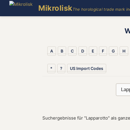
Mikrolisk
The horological trade mark i
W
A
B
C
D
E
F
G
H
*
?
US Import Codes
Suchergebnisse für "Lapparotto" als ganze