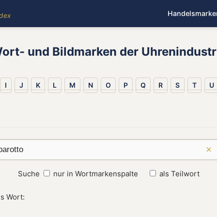
Handelsmarke
ndex
ort- und Bildmarken der Uhrenindustr
I
J
K
L
M
N
O
P
Q
R
S
T
U
×
Suche
nur in Wortmarkenspalte
als Teilwort
s Wort: