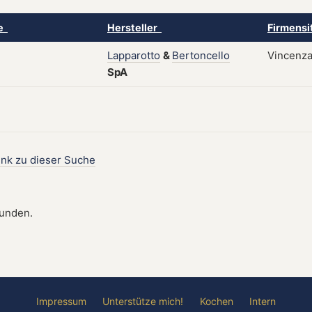
ke
Hersteller
Firmensi
Lapparotto
&
Bertoncello
Vincenza,
SpA
ink zu dieser Suche
funden.
Impressum
Unterstütze mich!
Kochen
Intern