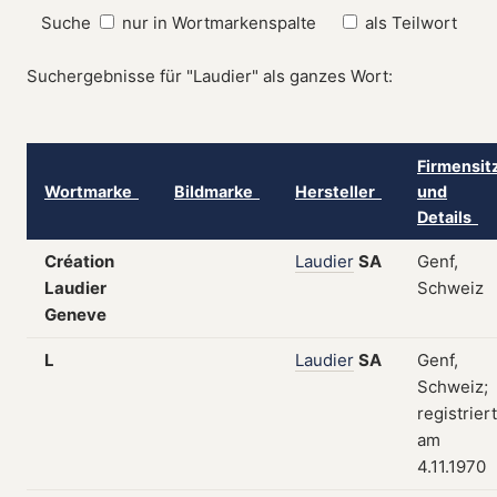
Suche
nur in Wortmarkenspalte
als Teilwort
Suchergebnisse für "Laudier" als ganzes Wort:
Firmensit
Wortmarke
Bildmarke
Hersteller
und
Details
Création
Laudier
SA
Genf,
Laudier
Schweiz
Geneve
L
Laudier
SA
Genf,
Schweiz;
registriert
am
4.11.1970