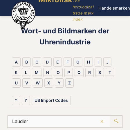
The
horological
Handelsmarken
trade mark
index
Wort- und Bildmarken der
Uhrenindustrie
A
B
C
D
E
F
G
H
I
J
K
L
M
N
O
P
Q
R
S
T
U
V
W
X
Y
Z
*
?
US Import Codes
×
🔍