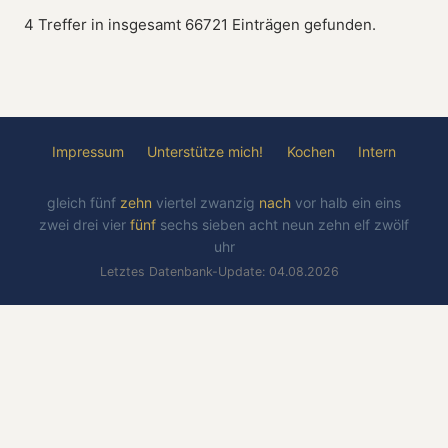
4 Treffer in insgesamt 66721 Einträgen gefunden.
Impressum
Unterstütze mich!
Kochen
Intern
gleich
fünf
zehn
viertel
zwanzig
nach
vor
halb
ein
eins
zwei
drei
vier
fünf
sechs
sieben
acht
neun
zehn
elf
zwölf
uhr
Letztes Datenbank-Update: 04.08.2026