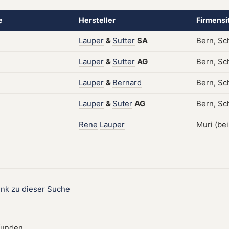
ke
Hersteller
Firmensi
Lauper
&
Sutter
SA
Bern, Sc
Lauper
&
Sutter
AG
Bern, Sc
Lauper
&
Bernard
Bern, Sc
Lauper
&
Suter
AG
Bern, Sch
Rene
Lauper
Muri (be
ink zu dieser Suche
funden.