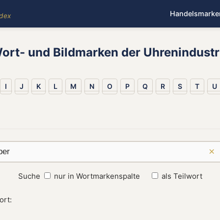
Handelsmarke
ndex
ort- und Bildmarken der Uhrenindustr
I
J
K
L
M
N
O
P
Q
R
S
T
U
×
Suche
nur in Wortmarkenspalte
als Teilwort
ort: