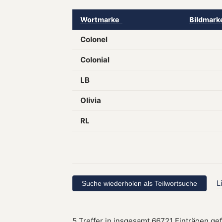
Wortmarke
Bildmar
Colonel
Colonial
LB
Olivia
RL
L
5 Treffer in insgesamt 66721 Einträgen ge