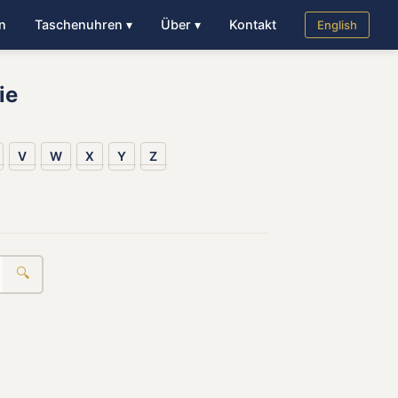
n
Taschenuhren ▾
Über ▾
Kontakt
English
ie
V
W
X
Y
Z
🔍