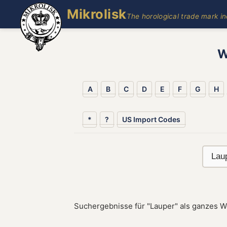
Mikrolisk
The horological trade mark i
W
A
B
C
D
E
F
G
H
*
?
US Import Codes
Suchergebnisse für "Lauper" als ganzes W