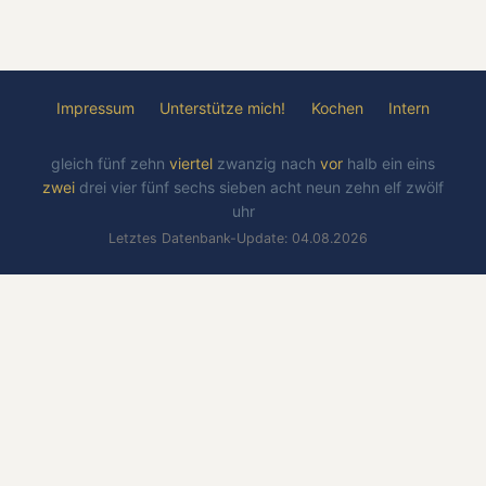
Impressum
Unterstütze mich!
Kochen
Intern
gleich
fünf
zehn
viertel
zwanzig
nach
vor
halb
ein
eins
zwei
drei
vier
fünf
sechs
sieben
acht
neun
zehn
elf
zwölf
uhr
Letztes Datenbank-Update: 04.08.2026