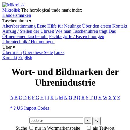
Mikrolisk
The horological trade mark index
Handelsmarken
Taschenuhren ▾
Altersbestimmung
Erste Hilfe für Neulinge
Über den ersten Kontakt
Aufzug / Stellen der Uhrzeit
Wie man Taschenuhren trägt
Das
Öffnen einer Taschenuhr
Fachbegriffe / Bezeichnungen
Uhrentechnik / Hemmungen
Über ▾
Über mich
Über diese Seite
Links
Kontakt
English
Wort- und Bildmarken der
Uhrenindustrie
A
B
C
D
E
F
G
H
I
J
K
L
M
N
O
P
Q
R
S
T
U
V
W
X
Y
Z
*
?
US Import Codes
×
🔍
Suche
nur in Wortmarkenspalte
als Teilwort