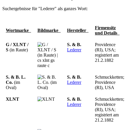
Suchergebnisse für "Lederer" als ganzes Wort:
Firmensitz
Wortmarke
Bildmarke
Hersteller
und Details
G / XLNT /
S.
&
B.
Providence
S
(in Raute)
Lederer
(RI), USA;
registriert am
21.2.1882
S. & B. L.
S.
&
B.
Schmuckketten;
Co.
(im
Lederer
Providence
Oval)
(RI), USA
XLNT
S.
&
B.
Schmuckketten;
Lederer
Providence
(RI), USA;
registriert am
21.2.1882