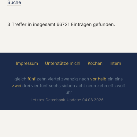
Suche
3 Treffer in insgesamt 66721 Einträgen gefunden.
Impressum
Unterstütze mich!
Kochen
Intern
gleich
fünf
zehn
viertel
zwanzig
nach
vor
halb
ein
eins
zwei
drei
vier
fünf
sechs
sieben
acht
neun
zehn
elf
zwölf
uhr
Letztes Datenbank-Update: 04.08.2026