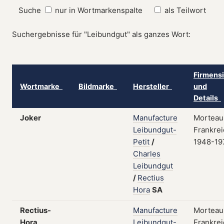
Suche
nur in Wortmarkenspalte
als Teilwort
Suchergebnisse für "Leibundgut" als ganzes Wort:
Firmensi
Wortmarke
Bildmarke
Hersteller
und
Details
Joker
Manufacture
Morteau
Leibundgut-
Frankrei
Petit
/
1948-19
Charles
Leibundgut
/
Rectius
Hora
SA
Rectius-
Manufacture
Morteau
Hora
Leibundgut-
Frankrei