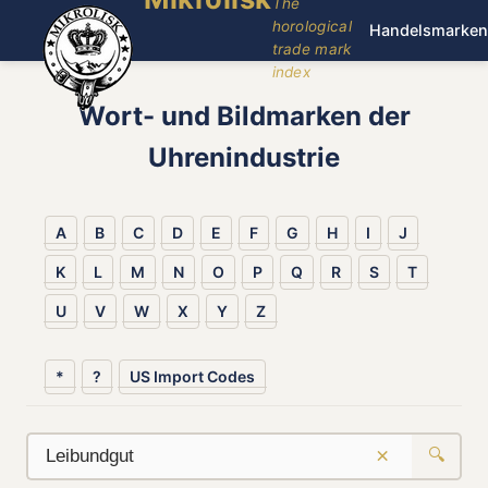
The
horological
Handelsmarken
trade mark
index
Wort- und Bildmarken der
Uhrenindustrie
A
B
C
D
E
F
G
H
I
J
K
L
M
N
O
P
Q
R
S
T
U
V
W
X
Y
Z
*
?
US Import Codes
×
🔍