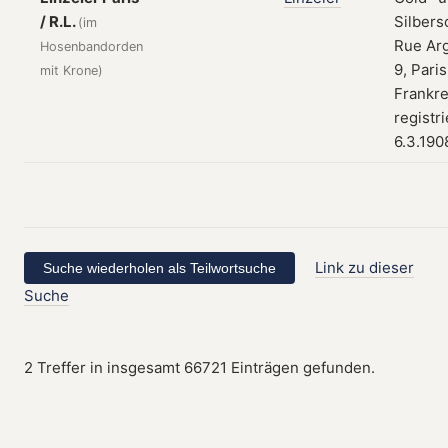
/ R.L.
Silbers
(im
Rue Ar
Hosenbandorden
9, Paris
mit Krone)
Frankre
registr
6.3.190
Link zu dieser
Suche
2 Treffer in insgesamt 66721 Einträgen gefunden.