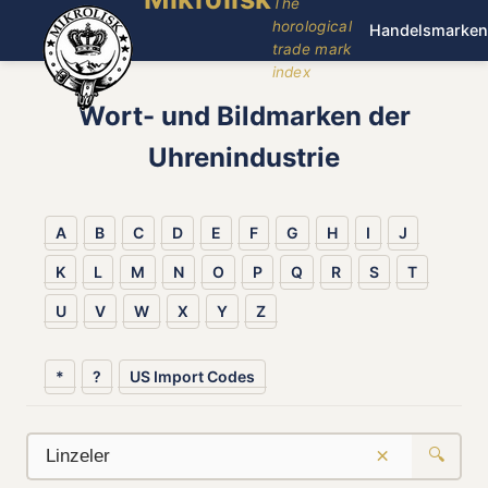
The
horological
Handelsmarken
trade mark
index
Wort- und Bildmarken der
Uhrenindustrie
A
B
C
D
E
F
G
H
I
J
K
L
M
N
O
P
Q
R
S
T
U
V
W
X
Y
Z
*
?
US Import Codes
×
🔍