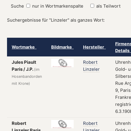
Suche
nur in Wortmarkenspalte
als Teilwort
Suchergebnisse für "Linzeler" als ganzes Wort:
Firmens
Wortmarke
Bildmarke
Hersteller
Detail
Jules Piault
Robert
Uhrenh
Paris / J.P.
Linzeler
Gold- 
(im
Silbers
Hosenbandorden
Rue Ar
mit Krone)
9, Paris
Frankre
registr
6.3.190
Robert
Robert
Uhrenh
Linzeler Paris
Linzeler
Gold- 