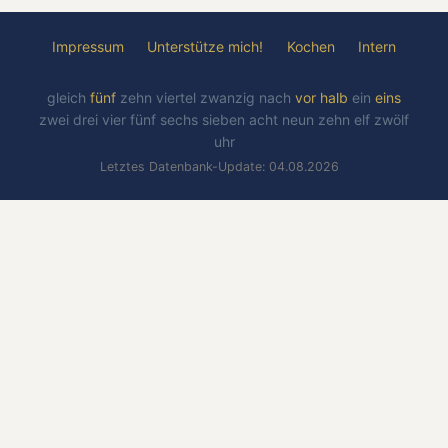
Impressum
Unterstütze mich!
Kochen
Intern
gleich
fünf
zehn
viertel
zwanzig
nach
vor
halb
ein
eins
zwei
drei
vier
fünf
sechs
sieben
acht
neun
zehn
elf
zwölf
uhr
Letztes Datenbank-Update: 04.08.2026