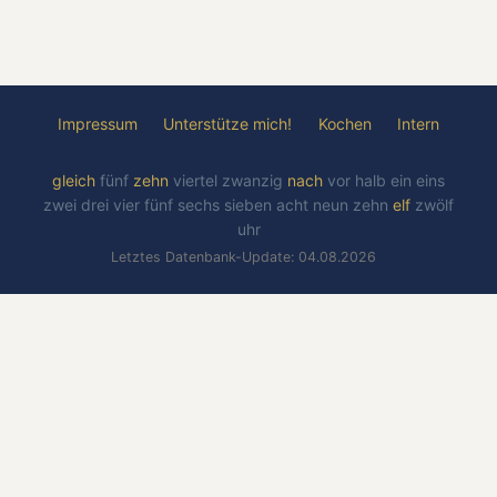
Impressum
Unterstütze mich!
Kochen
Intern
gleich
fünf
zehn
viertel
zwanzig
nach
vor
halb
ein
eins
zwei
drei
vier
fünf
sechs
sieben
acht
neun
zehn
elf
zwölf
uhr
Letztes Datenbank-Update: 04.08.2026