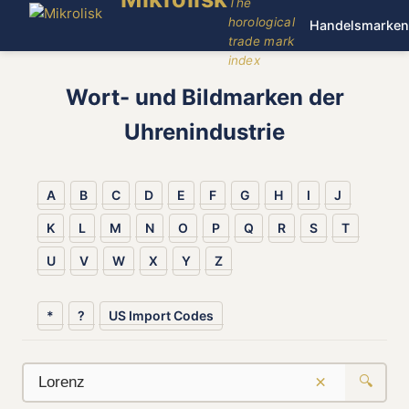
The
horological
Handelsmarken
trade mark
index
Wort- und Bildmarken der
Uhrenindustrie
A
B
C
D
E
F
G
H
I
J
K
L
M
N
O
P
Q
R
S
T
U
V
W
X
Y
Z
*
?
US Import Codes
×
🔍