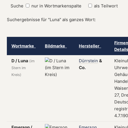
Suche
nur in Wortmarkenspalte
als Teilwort
Suchergebnisse für "Luna" als ganzes Wort:
Firmen
Wortmarke
Bildmarke
Hersteller
Detail
D / Luna
Dürrstein
&
Kleinu
(im
Co.
Uhrwe
Stern im
Gehäu
Kreis)
Handel
Waisen
27, Dr
Deutsc
regist
4.7.19
Emerson /
Emerson
Kleinu