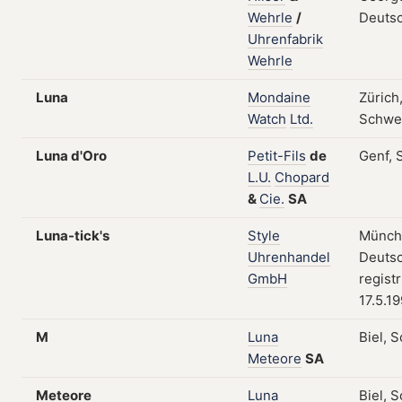
Wehrle
/
Deuts
Uhrenfabrik
Wehrle
Luna
Mondaine
Zürich
Watch
Ltd.
Schwe
Luna d'Oro
Petit-Fils
de
Genf, 
L.U.
Chopard
&
Cie.
SA
Luna-tick's
Style
Münch
Uhrenhandel
Deutsc
GmbH
regist
17.5.1
M
Luna
Biel, 
Meteore
SA
Meteore
Luna
Biel, 