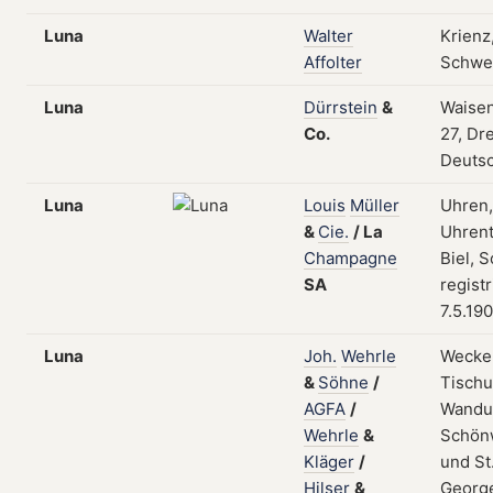
Luna
Walter
Krienz
Affolter
Schwe
Luna
Dürrstein
&
Waisen
Co.
27, Dr
Deuts
Luna
Louis
Müller
Uhren,
&
Cie.
/
La
Uhrent
Champagne
Biel, 
SA
regist
7.5.19
Luna
Joh.
Wehrle
Wecker
&
Söhne
/
Tischu
AGFA
/
Wandu
Wehrle
&
Schön
Kläger
/
und St
Hilser
&
Georg