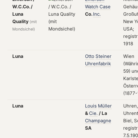
W.C.Co. /
Watch
Case
Gehäu
Luna
Co.
Inc.
Großu
Quality
New Yo
(mit
USA;
Mondsichel)
registr
1918
Luna
Otto
Steiner
Wien
Uhrenfabrik
(Währi
59) un
Karlste
Österr
(1877-
Luna
Louis
Müller
Uhren,
&
Cie.
/
La
Uhrent
Champagne
Biel, 
SA
regist
7.5.19