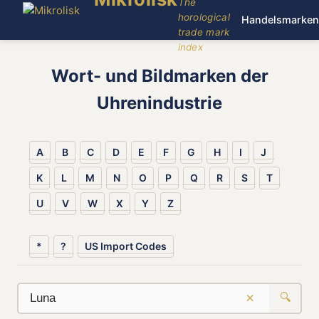
The
horological
Handelsmarken
trade mark
index
Wort- und Bildmarken der
Uhrenindustrie
A
B
C
D
E
F
G
H
I
J
K
L
M
N
O
P
Q
R
S
T
U
V
W
X
Y
Z
*
?
US Import Codes
×
🔍