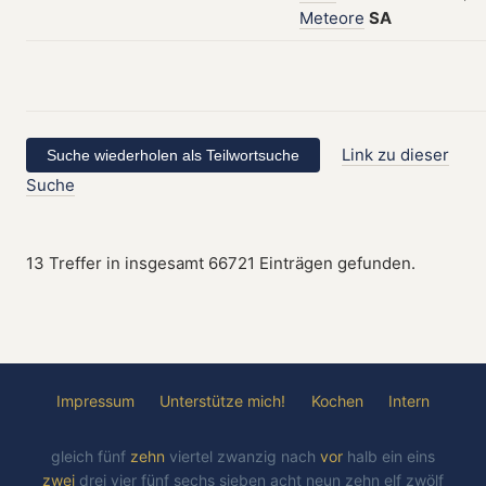
Meteore
SA
Link zu dieser
Suche
13 Treffer in insgesamt 66721 Einträgen gefunden.
Impressum
Unterstütze mich!
Kochen
Intern
gleich
fünf
zehn
viertel
zwanzig
nach
vor
halb
ein
eins
zwei
drei
vier
fünf
sechs
sieben
acht
neun
zehn
elf
zwölf