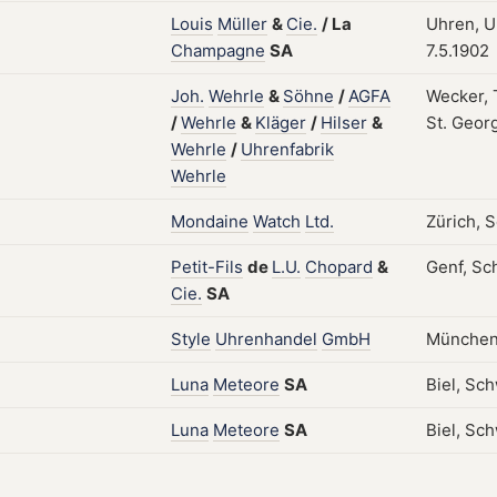
Louis
Müller
&
Cie.
/
La
Uhren, Uh
Champagne
SA
7.5.1902
Joh.
Wehrle
&
Söhne
/
AGFA
Wecker, 
/
Wehrle
&
Kläger
/
Hilser
&
St. Geor
Wehrle
/
Uhrenfabrik
Wehrle
Mondaine
Watch
Ltd.
Zürich, 
Petit-Fils
de
L.U.
Chopard
&
Genf, Sc
Cie.
SA
Style
Uhrenhandel
GmbH
München,
Luna
Meteore
SA
Biel, Sc
Luna
Meteore
SA
Biel, Sc