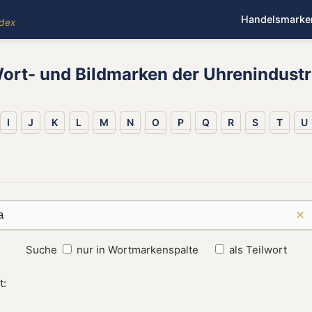
Handelsmarke
ndex
ort- und Bildmarken der Uhrenindustr
I
J
K
L
M
N
O
P
Q
R
S
T
U
×
Suche
nur in Wortmarkenspalte
als Teilwort
t: