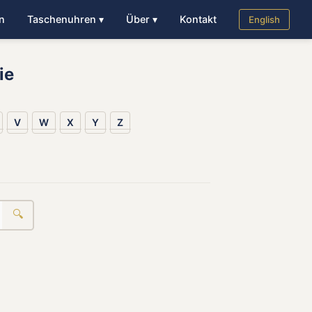
n
Taschenuhren ▾
Über ▾
Kontakt
English
ie
V
W
X
Y
Z
🔍