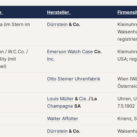
ke
Hersteller
Firmensi
Dürrstein
&
Co.
Kleinuhr
Waisenha
registrie
Emerson
Watch
Case
Co.
Kleinuhr
Inc.
USA; regi
Otto
Steiner
Uhrenfabrik
Wien (Wäh
Österrei
Louis
Müller
&
Cie.
/
La
Uhren, Uh
Champagne
SA
7.5.1902
Walter
Affolter
Krienz, 
Dürrstein
&
Co.
Waisenha