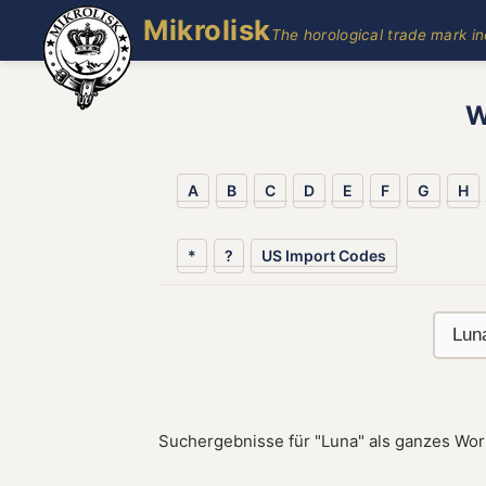
Mikrolisk
The horological trade mark i
W
A
B
C
D
E
F
G
H
*
?
US Import Codes
Suchergebnisse für "Luna" als ganzes Wor