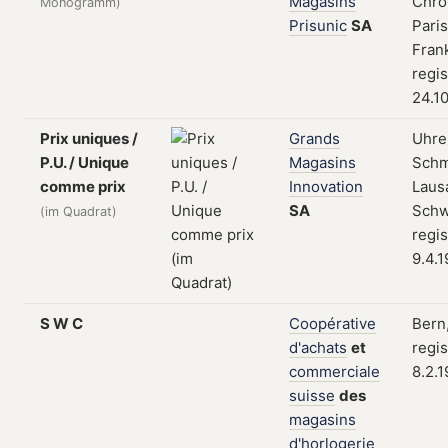
Magasins
Chro
Monogramm)
Prisunic
SA
Paris
Fran
regis
24.1
Prix uniques /
Grands
Uhre
P.U. / Unique
Magasins
Schm
comme prix
Innovation
Laus
SA
Schw
(im Quadrat)
regis
9.4.
S W C
Coopérative
Bern
d'achats
et
regis
commerciale
8.2.
suisse
des
magasins
d'horlogerie