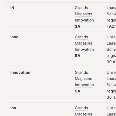
IN
Grands
Laus
Magasins
Schw
Innovation
regis
SA
19.2
Inno
Grands
Uhre
Magasins
Laus
Innovation
Schw
SA
regis
30.4
Innovation
Grands
Uhre
Magasins
Laus
Innovation
Schw
SA
regis
30.4
Ino
Grands
Uhre
Magasins
Laus