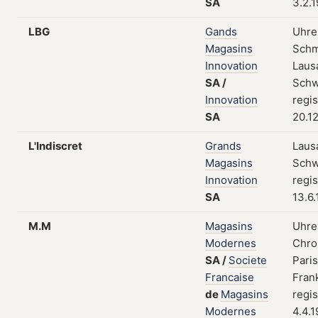
SA
3.2.
LBG
Gands
Uhre
Magasins
Schm
Innovation
Laus
SA
/
Schw
Innovation
regis
SA
20.1
L'Indiscret
Grands
Laus
Magasins
Schw
Innovation
regis
SA
13.6
M.M
Magasins
Uhre
Modernes
Chro
SA
/
Societe
Paris
Francaise
Fran
de
Magasins
regis
Modernes
4.4.