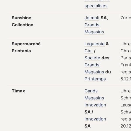
spécialisés
Sunshine
Jelmoli
SA,
Züri
Collection
Grands
Magasins
Supermarché
Laguionie
&
Uhre
Printania
Cie.
/
Chro
Societe
des
Paris
Grands
Fran
Magasins
du
regis
Printemps
5.12
Timax
Gands
Uhre
Magasins
Schm
Innovation
Laus
SA
/
Schw
Innovation
regis
SA
20.1