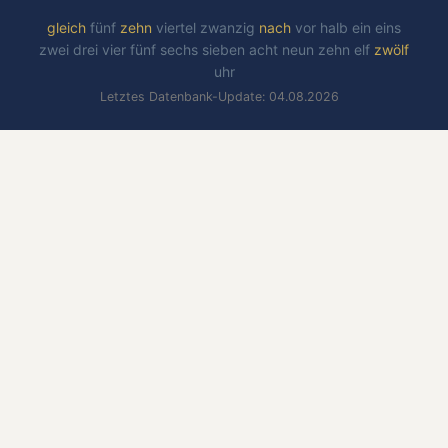
gleich
fünf
zehn
viertel
zwanzig
nach
vor
halb
ein
eins
zwei
drei
vier
fünf
sechs
sieben
acht
neun
zehn
elf
zwölf
uhr
Letztes Datenbank-Update: 04.08.2026