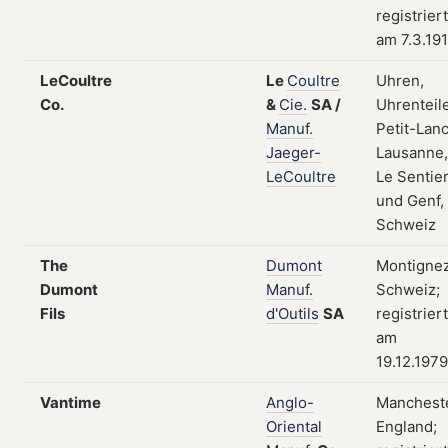
registriert
am 7.3.19
LeCoultre
Le
Coultre
Uhren,
Co.
&
Cie.
SA
/
Uhrenteile
Manuf.
Petit-Lanc
Jaeger-
Lausanne,
LeCoultre
Le Sentie
und Genf,
Schweiz
The
Dumont
Montignez
Dumont
Manuf.
Schweiz;
Fils
d'Outils
SA
registriert
am
19.12.1979
Vantime
Anglo-
Mancheste
Oriental
England;