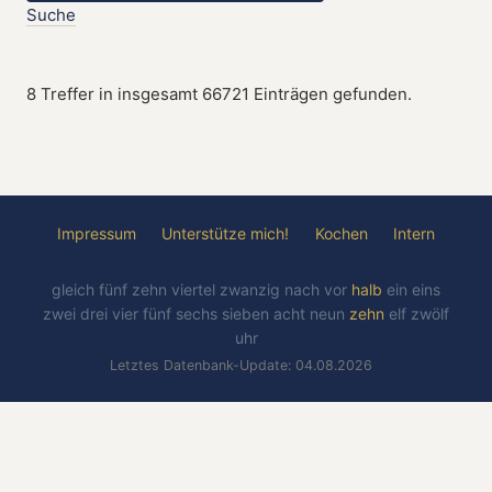
Suche
8 Treffer in insgesamt 66721 Einträgen gefunden.
Impressum
Unterstütze mich!
Kochen
Intern
gleich
fünf
zehn
viertel
zwanzig
nach
vor
halb
ein
eins
zwei
drei
vier
fünf
sechs
sieben
acht
neun
zehn
elf
zwölf
uhr
Letztes Datenbank-Update: 04.08.2026