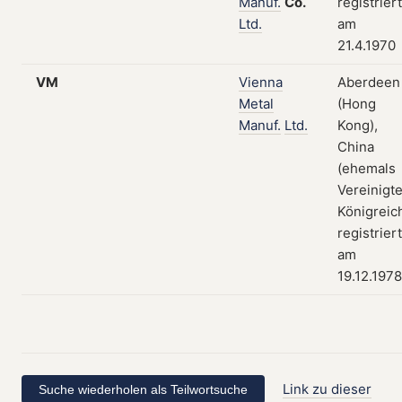
Manuf.
Co.
registriert
Ltd.
am
21.4.1970
VM
Vienna
Aberdeen
Metal
(Hong
Manuf.
Ltd.
Kong),
China
(ehemals
Vereinigt
Königreich
registriert
am
19.12.1978
Link zu dieser