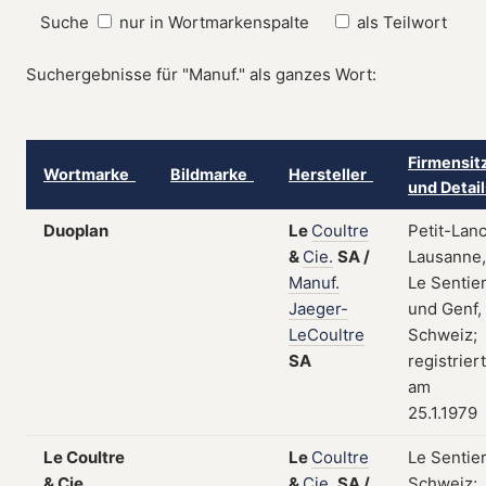
Suche
nur in Wortmarkenspalte
als Teilwort
Suchergebnisse für "Manuf." als ganzes Wort:
Firmensit
Wortmarke
Bildmarke
Hersteller
und Detai
Duoplan
Le
Coultre
Petit-Lanc
&
Cie.
SA
/
Lausanne,
Manuf.
Le Sentie
Jaeger-
und Genf,
LeCoultre
Schweiz;
SA
registriert
am
25.1.1979
Le Coultre
Le
Coultre
Le Sentier
& Cie.
&
Cie.
SA
/
Schweiz;