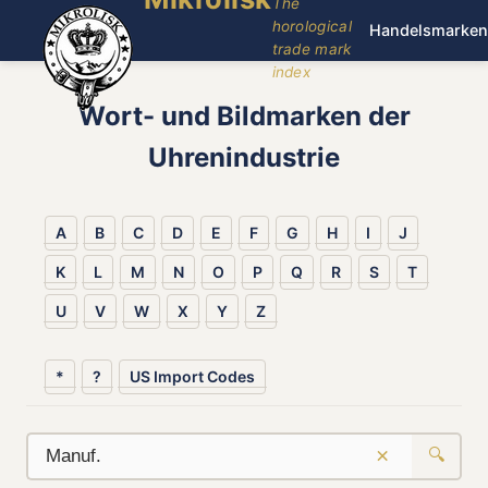
The
horological
Handelsmarken
trade mark
index
Wort- und Bildmarken der
Uhrenindustrie
A
B
C
D
E
F
G
H
I
J
K
L
M
N
O
P
Q
R
S
T
U
V
W
X
Y
Z
*
?
US Import Codes
×
🔍