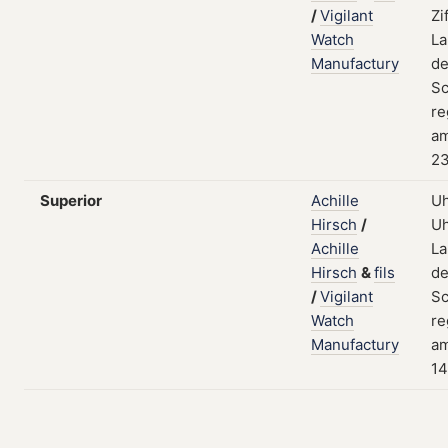
/
Vigilant
Zi
Watch
La
Manufactury
de
Sc
re
a
23
Superior
Achille
Uh
Hirsch
/
Uh
Achille
La
Hirsch
&
fils
de
/
Vigilant
Sc
Watch
re
Manufactury
a
14