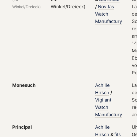
/
Novitas
La
Winkel/Dreieck)
Watch
de
Manufactury
Sc
re
a
14
M
üb
v
Pe
Monesuch
Achille
La
Hirsch
/
de
Vigilant
Sc
Watch
re
Manufactury
am
Principal
Achille
Uh
Hirsch
&
fils
Ge