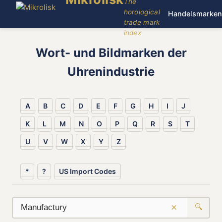
The
horological
Handelsmarken
trade mark
index
Wort- und Bildmarken der
Uhrenindustrie
A
B
C
D
E
F
G
H
I
J
K
L
M
N
O
P
Q
R
S
T
U
V
W
X
Y
Z
*
?
US Import Codes
×
🔍