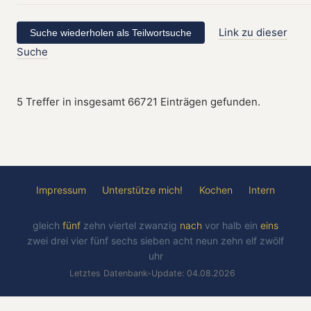
Link zu dieser
Suche
5 Treffer in insgesamt 66721 Einträgen gefunden.
Impressum
Unterstütze mich!
Kochen
Intern
gleich
fünf
zehn
viertel
zwanzig
nach
vor
halb
ein
eins
zwei
drei
vier
fünf
sechs
sieben
acht
neun
zehn
elf
zwölf
uhr
Letztes Datenbank-Update: 04.08.2026