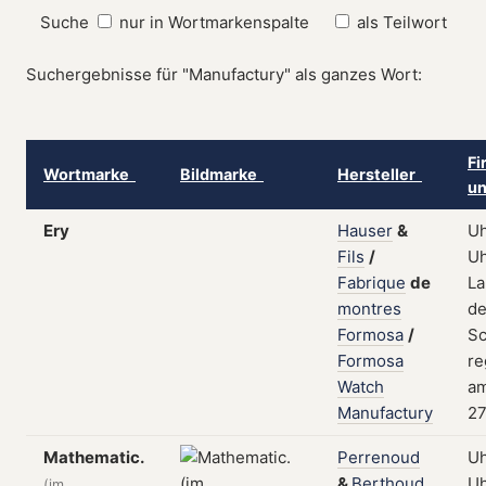
Suche
nur in Wortmarkenspalte
als Teilwort
Suchergebnisse für "Manufactury" als ganzes Wort:
Fi
Wortmarke
Bildmarke
Hersteller
un
Ery
Hauser
&
Uh
Fils
/
Uh
Fabrique
de
La
montres
de
Formosa
/
Sc
Formosa
re
Watch
a
Manufactury
27
Mathematic.
Perrenoud
Uh
&
Berthoud
Uh
(im