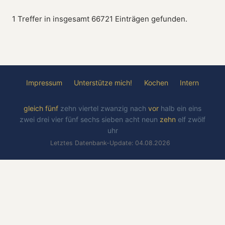
1 Treffer in insgesamt 66721 Einträgen gefunden.
Impressum
Unterstütze mich!
Kochen
Intern
gleich
fünf
zehn
viertel
zwanzig
nach
vor
halb
ein
eins
zwei
drei
vier
fünf
sechs
sieben
acht
neun
zehn
elf
zwölf
uhr
Letztes Datenbank-Update: 04.08.2026