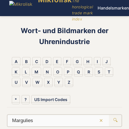
The
horological
Handelsmarken
trade mark
index
Wort- und Bildmarken der
Uhrenindustrie
A
B
C
D
E
F
G
H
I
J
K
L
M
N
O
P
Q
R
S
T
U
V
W
X
Y
Z
*
?
US Import Codes
×
🔍