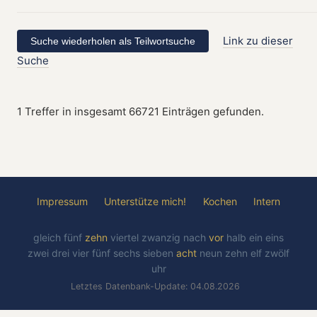
Link zu dieser
Suche
1 Treffer in insgesamt 66721 Einträgen gefunden.
Impressum
Unterstütze mich!
Kochen
Intern
gleich
fünf
zehn
viertel
zwanzig
nach
vor
halb
ein
eins
zwei
drei
vier
fünf
sechs
sieben
acht
neun
zehn
elf
zwölf
uhr
Letztes Datenbank-Update: 04.08.2026