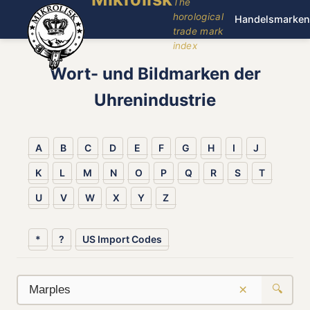
The
horological
Handelsmarken
trade mark
index
Wort- und Bildmarken der
Uhrenindustrie
A
B
C
D
E
F
G
H
I
J
K
L
M
N
O
P
Q
R
S
T
U
V
W
X
Y
Z
*
?
US Import Codes
×
🔍