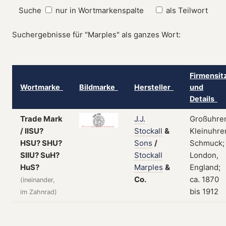
Suche
nur in Wortmarkenspalte
als Teilwort
Suchergebnisse für "Marples" als ganzes Wort:
Firmensit
Wortmarke
Bildmarke
Hersteller
und
Details
Trade Mark
J.J.
Großuhre
/ IISU?
Stockall
&
Kleinuhre
HSU? SHU?
Sons
/
Schmuck;
SIIU? SuH?
Stockall
London,
HuS?
Marples
&
England;
Co.
ca. 1870
(ineinander,
bis 1912
im Zahnrad)