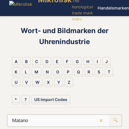
The
horological
Handelsmarken
trade mark
index
Wort- und Bildmarken der
Uhrenindustrie
A
B
C
D
E
F
G
H
I
J
K
L
M
N
O
P
Q
R
S
T
U
V
W
X
Y
Z
*
?
US Import Codes
×
🔍