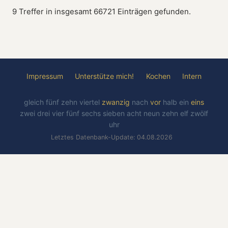
9 Treffer in insgesamt 66721 Einträgen gefunden.
Impressum
Unterstütze mich!
Kochen
Intern
gleich
fünf
zehn
viertel
zwanzig
nach
vor
halb
ein
eins
zwei
drei
vier
fünf
sechs
sieben
acht
neun
zehn
elf
zwölf
uhr
Letztes Datenbank-Update: 04.08.2026