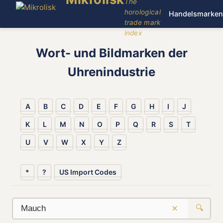
The
horological
Handelsmarken
trade mark
index
Wort- und Bildmarken der
Uhrenindustrie
A
B
C
D
E
F
G
H
I
J
K
L
M
N
O
P
Q
R
S
T
U
V
W
X
Y
Z
*
?
US Import Codes
×
🔍