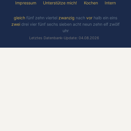
Impressum
Unterstütze mich!
Kochen
Intern
gleich
fünf
zehn
viertel
zwanzig
nach
vor
halb
ein
eins
zwei
drei
vier
fünf
sechs
sieben
acht
neun
zehn
elf
zwölf
uhr
Letztes Datenbank-Update: 04.08.2026