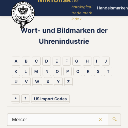
The
horological
Handelsmarken
trade mark
index
Wort- und Bildmarken der
Uhrenindustrie
A
B
C
D
E
F
G
H
I
J
K
L
M
N
O
P
Q
R
S
T
U
V
W
X
Y
Z
*
?
US Import Codes
×
🔍