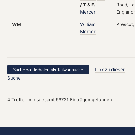
/
T.
&
F.
Road, L
Mercer
England;
WM
William
Prescot,
Mercer
Link zu dieser
Suche
4 Treffer in insgesamt 66721 Einträgen gefunden.