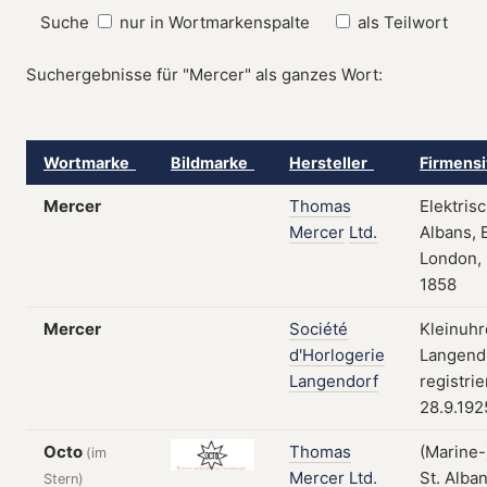
Suche
nur in Wortmarkenspalte
als Teilwort
Suchergebnisse für "Mercer" als ganzes Wort:
Wortmarke
Bildmarke
Hersteller
Firmensi
Mercer
Thomas
Elektris
Mercer
Ltd.
Albans,
London, 
1858
Mercer
Société
Kleinuhr
d'Horlogerie
Langendo
Langendorf
registri
28.9.192
Octo
Thomas
(Marine
(im
Mercer
Ltd.
St. Alba
Stern)