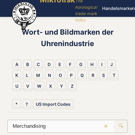
The
horological
Handelsmarken
trade mark
index
Wort- und Bildmarken der
Uhrenindustrie
A
B
C
D
E
F
G
H
I
J
K
L
M
N
O
P
Q
R
S
T
U
V
W
X
Y
Z
*
?
US Import Codes
×
🔍