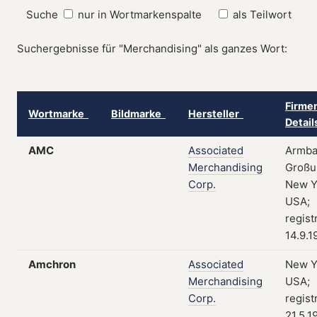
Suche
nur in Wortmarkenspalte
als Teilwort
Suchergebnisse für "Merchandising" als ganzes Wort:
Firmen
Wortmarke
Bildmarke
Hersteller
Detai
AMC
Associated
Armba
Merchandising
Großu
Corp.
New Y
USA;
regist
14.9.1
Amchron
Associated
New Y
Merchandising
USA;
Corp.
regist
21.5.1