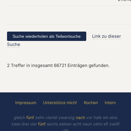
Link zu dieser
Suche
2 Treffer in insgesamt 66721 Einträgen gefunden.
Impressum
Unterstütze mich!
Kochen
Intern
gleich
fünf
zehn
viertel
zwanzig
nach
vor
halb
ein
eins
zwei
drei
vier
fünf
sechs
sieben
acht
neun
zehn
elf
zwölf
uhr