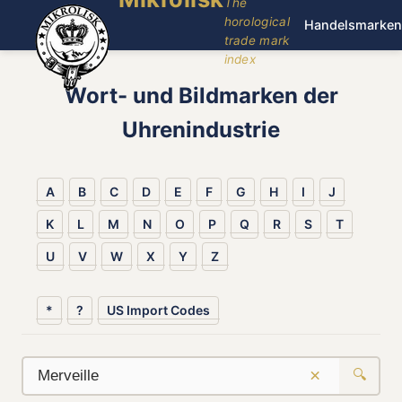
The
horological
Handelsmarken
trade mark
index
Wort- und Bildmarken der
Uhrenindustrie
A
B
C
D
E
F
G
H
I
J
K
L
M
N
O
P
Q
R
S
T
U
V
W
X
Y
Z
*
?
US Import Codes
×
🔍