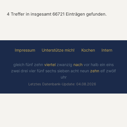
4 Treffer in insgesamt 66721 Einträgen gefunden.
Impressum
Unterstütze mich!
Kochen
Intern
gleich
fünf
zehn
viertel
zwanzig
nach
vor
halb
ein
eins
zwei
drei
vier
fünf
sechs
sieben
acht
neun
zehn
elf
zwölf
uhr
Letztes Datenbank-Update: 04.08.2026