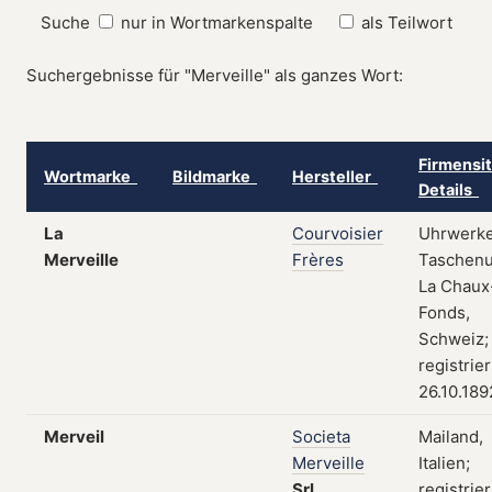
Suche
nur in Wortmarkenspalte
als Teilwort
Suchergebnisse für "Merveille" als ganzes Wort:
Firmensi
Wortmarke
Bildmarke
Hersteller
Details
La
Courvoisier
Uhrwerke
Merveille
Frères
Taschenu
La Chaux
Fonds,
Schweiz;
registrier
26.10.189
Merveil
Societa
Mailand,
Merveille
Italien;
Srl
registrie