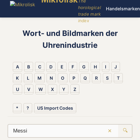
The
horological
Handelsmarken
trade mark
index
Wort- und Bildmarken der
Uhrenindustrie
A
B
C
D
E
F
G
H
I
J
K
L
M
N
O
P
Q
R
S
T
U
V
W
X
Y
Z
*
?
US Import Codes
×
🔍