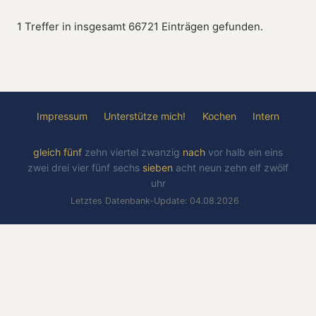
1 Treffer in insgesamt 66721 Einträgen gefunden.
Impressum
Unterstütze mich!
Kochen
Intern
gleich
fünf
zehn
viertel
zwanzig
nach
vor
halb
ein
eins
zwei
drei
vier
fünf
sechs
sieben
acht
neun
zehn
elf
zwölf
uhr
Letztes Datenbank-Update: 04.08.2026