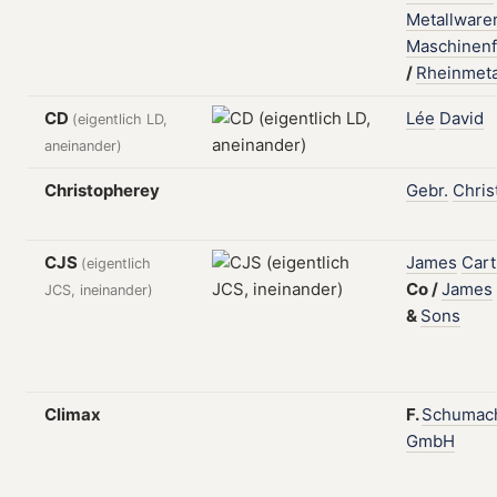
Metallware
Maschinenf
/
Rheinmeta
CD
Lée
David
(eigentlich LD,
aneinander)
Christopherey
Gebr.
Chris
CJS
James
Cart
(eigentlich
Co
/
James
JCS, ineinander)
&
Sons
Climax
F.
Schumac
GmbH