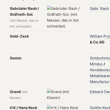
Gebrüder Rauh /
Gebr.
Rauh
Gräfrath-Sol.
(mit Messer, das in
Ast schneidet)
Gold-Zack
William
Pr
&
Co.
KG
Gomin
Goldschmid
Mindus
/
Norddeuts
Metallware
Manufactur
Grand
Edward
Ow
(mit
Klavier)
H K / Hans Keck
Gottlie
Kec