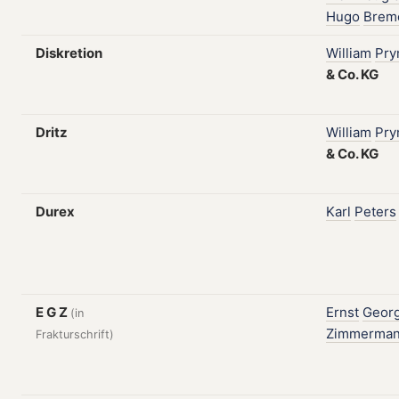
Hugo
Brem
Diskretion
William
Pr
&
Co.
KG
Dritz
William
Pr
&
Co.
KG
Durex
Karl
Peters
E G Z
Ernst
Geor
(in
Zimmerma
Frakturschrift)