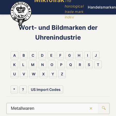
The
horological
Handelsmarken
trade mark
index
Wort- und Bildmarken der
Uhrenindustrie
A
B
C
D
E
F
G
H
I
J
K
L
M
N
O
P
Q
R
S
T
U
V
W
X
Y
Z
*
?
US Import Codes
×
🔍