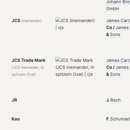
Johann
Bre
GmbH
JCS
James
Cart
(ineinander)
Co
/
James
&
Sons
JCS Trade Mark
James
Cart
Co
/
James
(JCS ineinander, in
&
Sons
spitzem Oval)
JR
J.
Rech
Kao
F.
Schumac