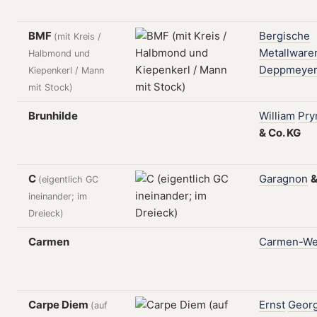
BMF
Bergische
(mit Kreis /
Metallware
Halbmond und
Deppmeye
Kiepenkerl / Mann
mit Stock)
Brunhilde
William
Pr
&
Co.
KG
C
Garagnon
(eigentlich GC
ineinander; im
Dreieck)
Carmen
Carmen-We
Carpe Diem
Ernst
Geor
(auf