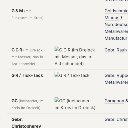
G & M
Goldschmid
(mit
Mindus
/
Funkturm im Kreis)
Norddeuts
Metallware
Manufactur
G G R
Gebr.
Rauh
(im Dreieck
mit Messer, das in
Ast schneidet)
G R / Tick-Tack
Gebr.
Rupp
Metallware
GC
Garagnon
(ineinander, im
Kreis im Dreieck)
Gebr.
Gebr.
Chris
Christopherey