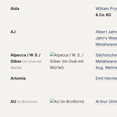
Aida
William
Pr
&
Co.
KG
AJ
Albert
Jahn
Jahn's
Wwe
Metallware
Alpacca / W. S. /
Sächsische
Silber
Metallware
(im Oval mit
Aug.
Welln
Würfel)
Artemia
Emil
Herme
AU
Arthur
Uhl
(in Brotform)