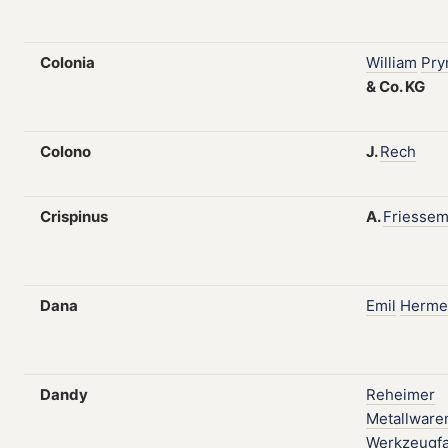
Colonia
William
Pr
&
Co.
KG
Colono
J.
Rech
Crispinus
A.
Friesse
Dana
Emil
Herme
Dandy
Reheimer
Metallware
Werkzeugfa