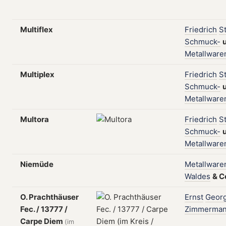
Multiflex
Friedrich
S
Schmuck-
Metallware
Multiplex
Friedrich
S
Schmuck-
Metallware
Multora
Friedrich
S
Schmuck-
Metallware
Niemüde
Metallware
Waldes
&
C
O. Prachthäuser
Ernst
Geor
Fec. / 13777 /
Zimmerma
Carpe Diem
(im