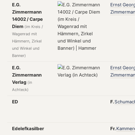
E.G.
Ernst
Geor
Zimmermann
Zimmerma
14002 / Carpe
Diem
(im Kreis /
Wagenrad mit
Hämmern, Zirkel
und Winkel und
Banner)
E.G.
Ernst
Geor
Zimmermann
Zimmerma
Verlag
(in
Achteck)
ED
F.
Schumac
Edelefkasilber
Fr.
Kammer