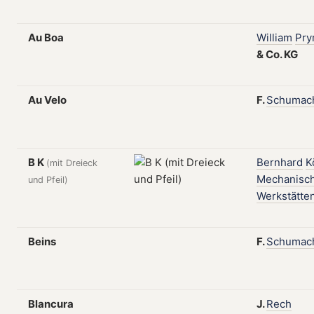
Au Boa
William
Pr
&
Co.
KG
Au Velo
F.
Schumac
B K
Bernhard
K
(mit Dreieck
Mechanisc
und Pfeil)
Werkstätte
Beins
F.
Schumac
Blancura
J.
Rech