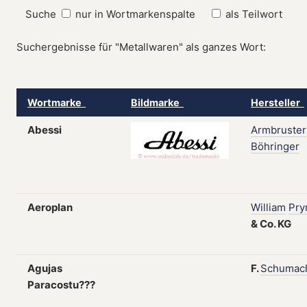
Suche
nur in Wortmarkenspalte
als Teilwort
Suchergebnisse für "Metallwaren" als ganzes Wort:
Wortmarke
Bildmarke
Hersteller
Abessi
Armbruster
Böhringer
Aeroplan
William
Pr
&
Co.
KG
Agujas
F.
Schumac
Paracostu???