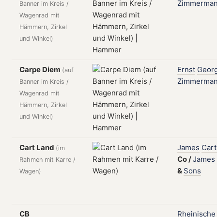
Zimmerma
Banner im Kreis /
Wagenrad mit
Hämmern, Zirkel
und Winkel)
Carpe Diem
Ernst
Geor
(auf
Zimmerma
Banner im Kreis /
Wagenrad mit
Hämmern, Zirkel
und Winkel)
Cart Land
James
Cart
(im
Co
/
James
Rahmen mit Karre /
&
Sons
Wagen)
CB
Rheinische