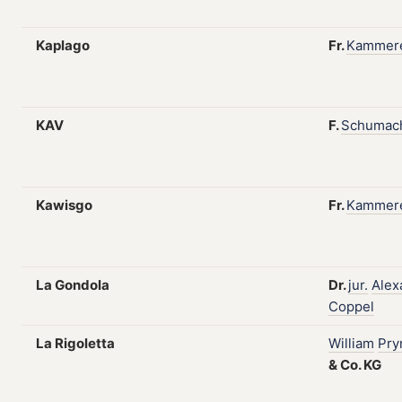
Kaplago
Fr.
Kammer
KAV
F.
Schumac
Kawisgo
Fr.
Kammer
La Gondola
Dr.
jur.
Alex
Coppel
La Rigoletta
William
Pr
&
Co.
KG