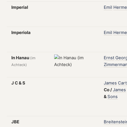
Imperial
Emil
Herme
Imperiola
Emil
Herme
In Hanau
Ernst
Geor
(im
Zimmerma
Achteck)
J C & S
James
Cart
Co
/
James
&
Sons
JBE
Breitenstei