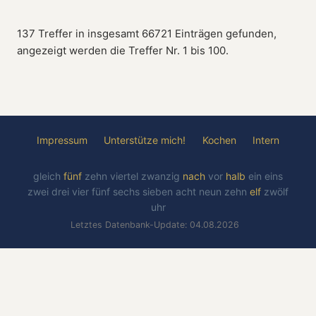
137 Treffer in insgesamt 66721 Einträgen gefunden,
angezeigt werden die Treffer Nr. 1 bis 100.
Impressum
Unterstütze mich!
Kochen
Intern
gleich
fünf
zehn
viertel
zwanzig
nach
vor
halb
ein
eins
zwei
drei
vier
fünf
sechs
sieben
acht
neun
zehn
elf
zwölf
uhr
Letztes Datenbank-Update: 04.08.2026