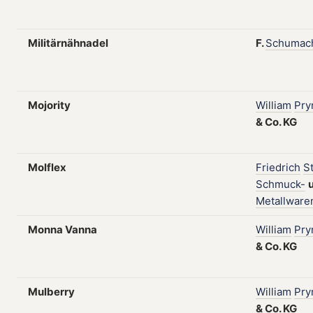
Militärnähnadel
F.
Schumac
Mojority
William
Pr
&
Co.
KG
Molflex
Friedrich
S
Schmuck-
Metallware
Monna Vanna
William
Pr
&
Co.
KG
Mulberry
William
Pr
&
Co.
KG