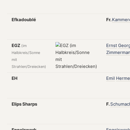
Efkadoublé
Fr.
Kammer
EGZ
Ernst
Geor
(im
Zimmerma
Halbkreis/Sonne
mit
Strahlen/Dreiecken)
EH
Emil
Herme
Elips Sharps
F.
Schumac
Engelswerk
Engelswer