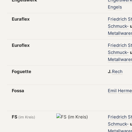
Engels
Euraflex
Friedrich
S
Schmuck-
Metallware
Euroflex
Friedrich
S
Schmuck-
Metallware
Foguette
J.
Rech
Fossa
Emil
Herme
FS
Friedrich
S
(im Kreis)
Schmuck-
Metallware