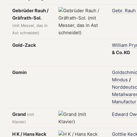
Gebrüder Rauh /
Gebr.
Rauh
Gräfrath-Sol.
(mit Messer, das in
Ast schneidet)
Gold-Zack
William
Pr
&
Co.
KG
Gomin
Goldschmid
Mindus
/
Norddeuts
Metallware
Manufactur
Grand
Edward
Ow
(mit
Klavier)
H K / Hans Keck
Gottlie
Kec