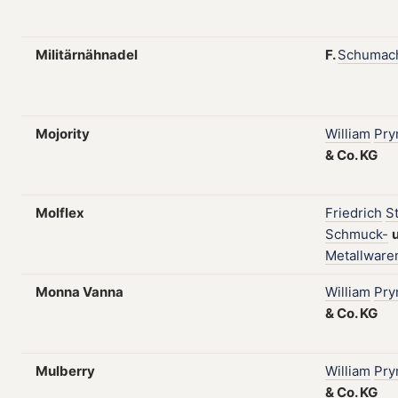
Militärnähnadel
F.
Schumac
Mojority
William
Pr
&
Co.
KG
Molflex
Friedrich
S
Schmuck-
Metallware
Monna Vanna
William
Pr
&
Co.
KG
Mulberry
William
Pr
&
Co.
KG