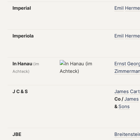
Imperial
Emil
Herme
Imperiola
Emil
Herme
In Hanau
Ernst
Geor
(im
Zimmerma
Achteck)
J C & S
James
Cart
Co
/
James
&
Sons
JBE
Breitenstei