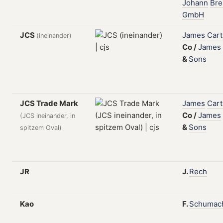
Johann
Bre
GmbH
JCS
James
Cart
(ineinander)
Co
/
James
&
Sons
JCS Trade Mark
James
Cart
Co
/
James
(JCS ineinander, in
&
Sons
spitzem Oval)
JR
J.
Rech
Kao
F.
Schumac