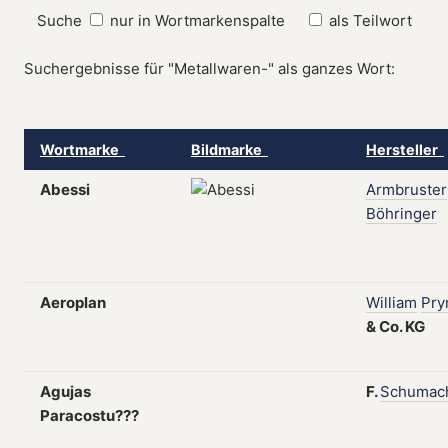
Suche
nur in Wortmarkenspalte
als Teilwort
Suchergebnisse für "Metallwaren-" als ganzes Wort:
Wortmarke
Bildmarke
Hersteller
Abessi
Armbruster
Böhringer
Aeroplan
William
Pr
&
Co.
KG
Agujas
F.
Schumac
Paracostu???