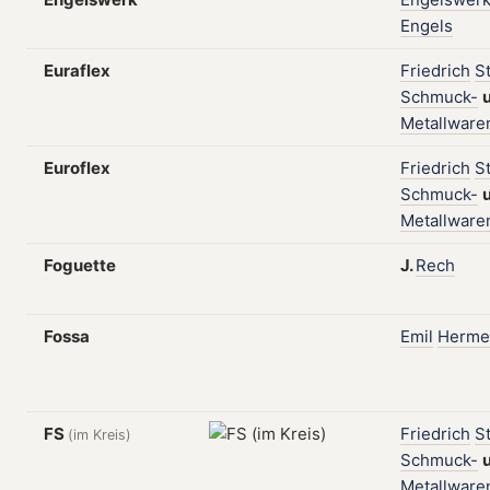
Engels
Euraflex
Friedrich
S
Schmuck-
Metallware
Euroflex
Friedrich
S
Schmuck-
Metallware
Foguette
J.
Rech
Fossa
Emil
Herme
FS
Friedrich
S
(im Kreis)
Schmuck-
Metallware