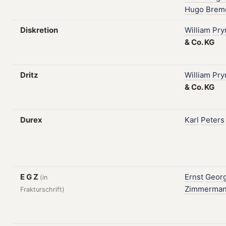
Hugo
Brem
Diskretion
William
Pr
&
Co.
KG
Dritz
William
Pr
&
Co.
KG
Durex
Karl
Peters
E G Z
Ernst
Geor
(in
Zimmerma
Frakturschrift)