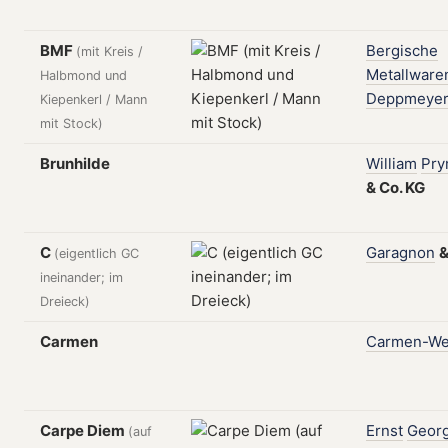
BMF
Bergische
(mit Kreis /
Metallware
Halbmond und
Deppmeye
Kiepenkerl / Mann
mit Stock)
Brunhilde
William
Pr
&
Co.
KG
C
Garagnon
(eigentlich GC
ineinander; im
Dreieck)
Carmen
Carmen-We
Carpe Diem
Ernst
Geor
(auf