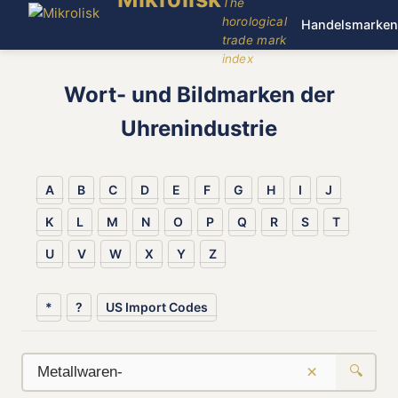
The
horological
Handelsmarken
trade mark
index
Wort- und Bildmarken der
Uhrenindustrie
A
B
C
D
E
F
G
H
I
J
K
L
M
N
O
P
Q
R
S
T
U
V
W
X
Y
Z
*
?
US Import Codes
×
🔍