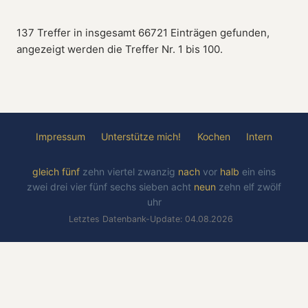
137 Treffer in insgesamt 66721 Einträgen gefunden,
angezeigt werden die Treffer Nr. 1 bis 100.
Impressum
Unterstütze mich!
Kochen
Intern
gleich
fünf
zehn
viertel
zwanzig
nach
vor
halb
ein
eins
zwei
drei
vier
fünf
sechs
sieben
acht
neun
zehn
elf
zwölf
uhr
Letztes Datenbank-Update: 04.08.2026