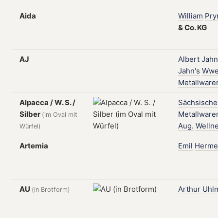
Aida
William
Pr
&
Co.
KG
AJ
Albert
Jahn
Jahn's
Wwe
Metallware
Alpacca / W. S. /
Sächsische
Silber
Metallware
(im Oval mit
Aug.
Welln
Würfel)
Artemia
Emil
Herme
AU
Arthur
Uhl
(in Brotform)