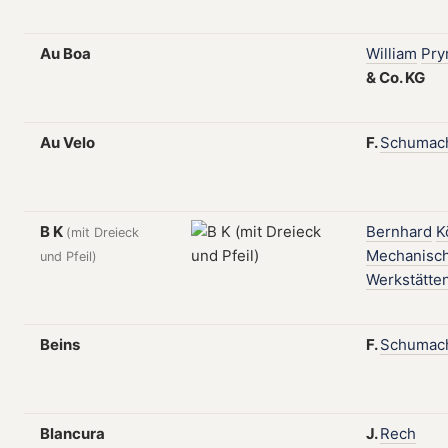
Au Boa
William
Pr
&
Co.
KG
Au Velo
F.
Schumac
B K
Bernhard
K
(mit Dreieck
Mechanisc
und Pfeil)
Werkstätte
Beins
F.
Schumac
Blancura
J.
Rech