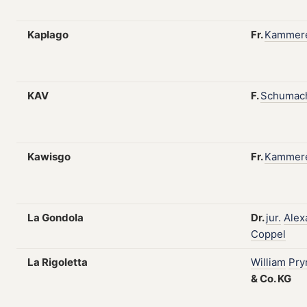
Kaplago
Fr.
Kammer
KAV
F.
Schumac
Kawisgo
Fr.
Kammer
La Gondola
Dr.
jur.
Alex
Coppel
La Rigoletta
William
Pr
&
Co.
KG