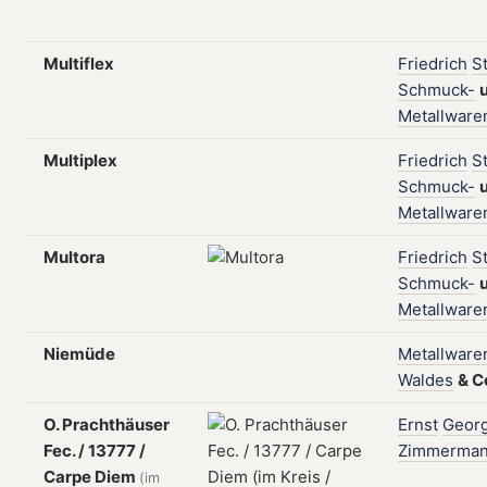
Multiflex
Friedrich
S
Schmuck-
Metallware
Multiplex
Friedrich
S
Schmuck-
Metallware
Multora
Friedrich
S
Schmuck-
Metallware
Niemüde
Metallware
Waldes
&
C
O. Prachthäuser
Ernst
Geor
Fec. / 13777 /
Zimmerma
Carpe Diem
(im