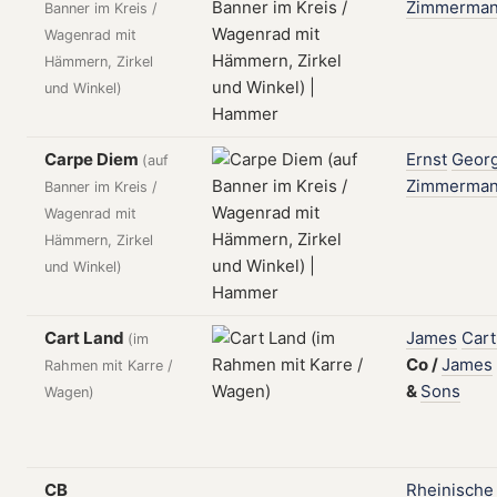
Zimmerma
Banner im Kreis /
Wagenrad mit
Hämmern, Zirkel
und Winkel)
Carpe Diem
Ernst
Geor
(auf
Zimmerma
Banner im Kreis /
Wagenrad mit
Hämmern, Zirkel
und Winkel)
Cart Land
James
Cart
(im
Co
/
James
Rahmen mit Karre /
&
Sons
Wagen)
CB
Rheinische