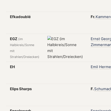
Efkadoublé
Fr.
Kammer
EGZ
Ernst
Geor
(im
Zimmerma
Halbkreis/Sonne
mit
Strahlen/Dreiecken)
EH
Emil
Herme
Elips Sharps
F.
Schumac
Engelswerk
Engelswer