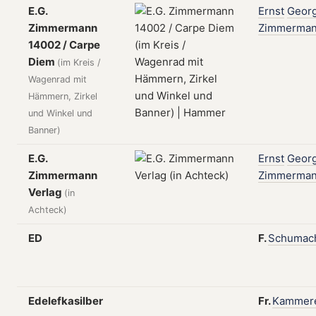
E.G.
Ernst
Geor
Zimmermann
Zimmerma
14002 / Carpe
Diem
(im Kreis /
Wagenrad mit
Hämmern, Zirkel
und Winkel und
Banner)
E.G.
Ernst
Geor
Zimmermann
Zimmerma
Verlag
(in
Achteck)
ED
F.
Schumac
Edelefkasilber
Fr.
Kammer