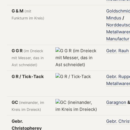
G & M
Goldschmid
(mit
Mindus
/
Funkturm im Kreis)
Norddeuts
Metallware
Manufactur
G G R
Gebr.
Rauh
(im Dreieck
mit Messer, das in
Ast schneidet)
G R / Tick-Tack
Gebr.
Rupp
Metallware
GC
Garagnon
(ineinander, im
Kreis im Dreieck)
Gebr.
Gebr.
Chris
Christopherey