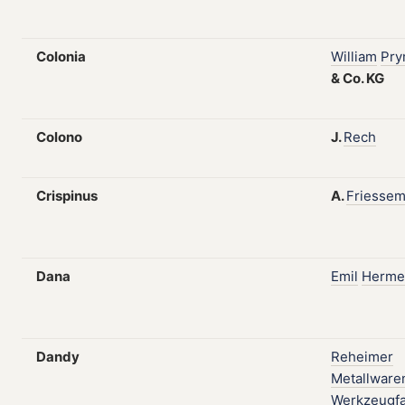
Colonia
William
Pr
&
Co.
KG
Colono
J.
Rech
Crispinus
A.
Friesse
Dana
Emil
Herme
Dandy
Reheimer
Metallware
Werkzeugfa