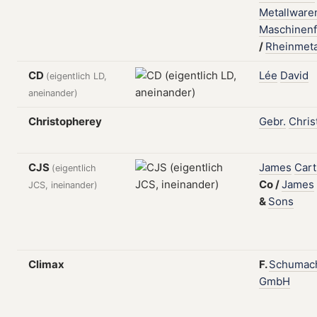
Metallware
Maschinenf
/
Rheinmeta
CD
Lée
David
(eigentlich LD,
aneinander)
Christopherey
Gebr.
Chris
CJS
James
Cart
(eigentlich
Co
/
James
JCS, ineinander)
&
Sons
Climax
F.
Schumac
GmbH