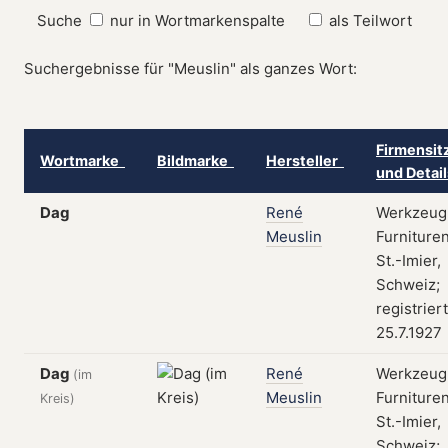
Suche
nur in Wortmarkenspalte
als Teilwort
Suchergebnisse für "Meuslin" als ganzes Wort:
Firmensit
Wortmarke
Bildmarke
Hersteller
und Detai
Dag
René
Werkzeug
Meuslin
Furnituren
St.-Imier,
Schweiz;
registrier
25.7.1927
Dag
René
Werkzeug
(im
Meuslin
Furnituren
Kreis)
St.-Imier,
Schweiz;