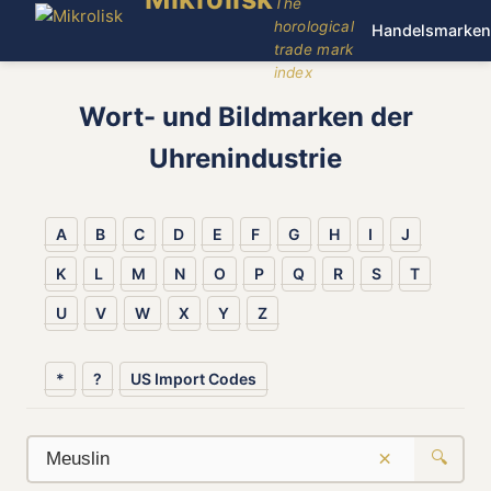
The
horological
Handelsmarken
trade mark
index
Wort- und Bildmarken der
Uhrenindustrie
A
B
C
D
E
F
G
H
I
J
K
L
M
N
O
P
Q
R
S
T
U
V
W
X
Y
Z
*
?
US Import Codes
×
🔍