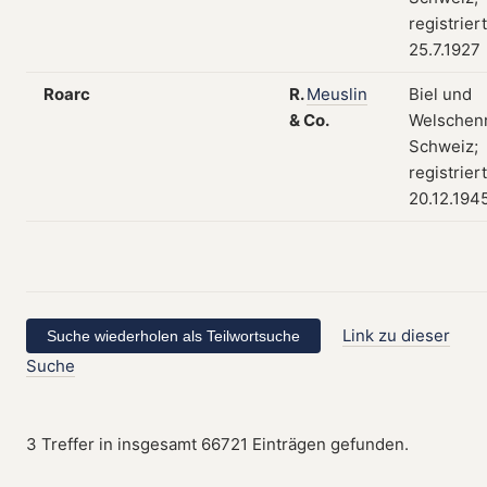
registrier
25.7.1927
Roarc
R.
Meuslin
Biel und
&
Co.
Welschenr
Schweiz;
registrier
20.12.194
Link zu dieser
Suche
3 Treffer in insgesamt 66721 Einträgen gefunden.