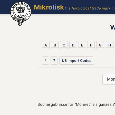
Mikrolisk
The horological trade mark i
W
A
B
C
D
E
F
G
H
*
?
US Import Codes
Suchergebnisse für "Monnet" als ganzes W