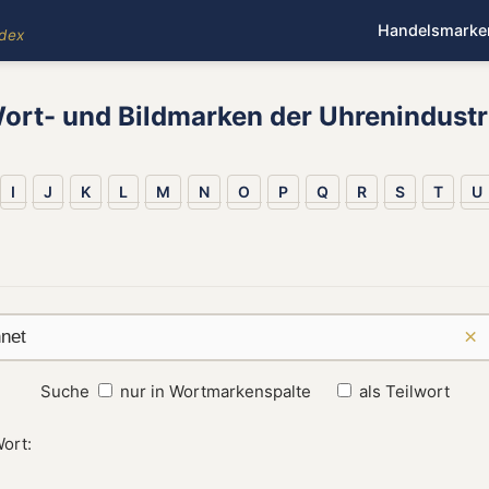
Handelsmarke
ndex
ort- und Bildmarken der Uhrenindustr
I
J
K
L
M
N
O
P
Q
R
S
T
U
×
Suche
nur in Wortmarkenspalte
als Teilwort
ort: