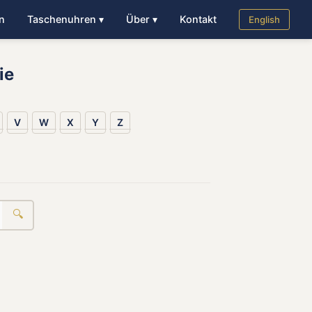
n
Taschenuhren ▾
Über ▾
Kontakt
English
ie
V
W
X
Y
Z
🔍