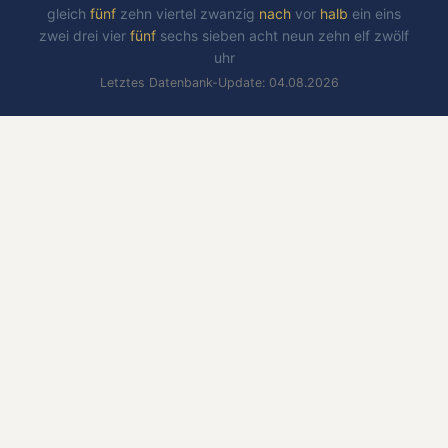
gleich
fünf
zehn
viertel
zwanzig
nach
vor
halb
ein
eins
zwei
drei
vier
fünf
sechs
sieben
acht
neun
zehn
elf
zwölf
uhr
Letztes Datenbank-Update: 04.08.2026