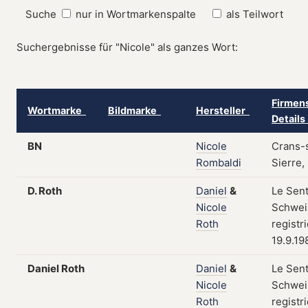
Suche
nur in Wortmarkenspalte
als Teilwort
Suchergebnisse für "Nicole" als ganzes Wort:
Firmens
Wortmarke
Bildmarke
Hersteller
Detail
BN
Nicole
Crans-
Rombaldi
Sierre,
D. Roth
Daniel
&
Le Sent
Nicole
Schwei
Roth
registr
19.9.19
Daniel Roth
Daniel
&
Le Sent
Nicole
Schwei
Roth
registr