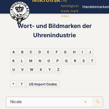
The
horological
Handelsmarken
trade mark
index
Wort- und Bildmarken der
Uhrenindustrie
A
B
C
D
E
F
G
H
I
J
K
L
M
N
O
P
Q
R
S
T
U
V
W
X
Y
Z
*
?
US Import Codes
×
🔍