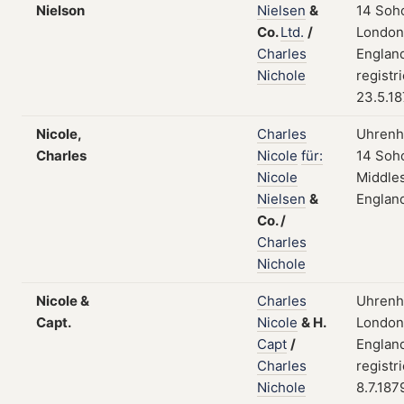
Nielson
Nielsen
&
14 Soh
Co.
Ltd.
/
London
Charles
Englan
Nichole
registr
23.5.1
Nicole,
Charles
Uhrenhe
Charles
Nicole
für:
14 Soh
Nicole
Middle
Nielsen
&
Englan
Co.
/
Charles
Nichole
Nicole &
Charles
Uhrenhe
Capt.
Nicole
&
H.
London
Capt
/
Englan
Charles
registr
Nichole
8.7.187