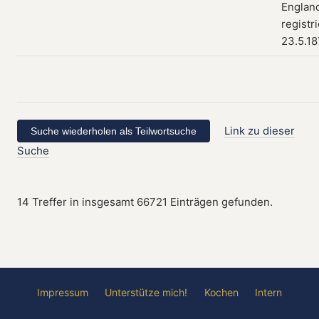
Englan
registr
23.5.1
Link zu dieser
Suche
14 Treffer in insgesamt 66721 Einträgen gefunden.
Impressum
Unterstütze mich!
Kochen
Intern