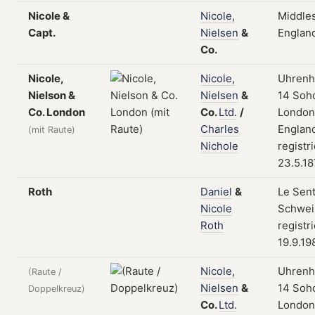
Nicole &
Nicole,
Middle
Capt.
Nielsen
&
Englan
Co.
Nicole,
Nicole,
Uhrenhe
Nielson &
Nielsen
&
14 Soh
Co. London
Co.
Ltd.
/
London
Charles
Englan
(mit Raute)
Nichole
registr
23.5.1
Roth
Daniel
&
Le Sent
Nicole
Schwei
Roth
registr
19.9.19
Nicole,
Uhrenhe
(Raute /
Nielsen
&
14 Soh
Doppelkreuz)
Co.
Ltd.
London