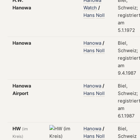
H.W.
Hanowa
Biel,
Hanowa
Watch
/
Schweiz;
Hans
Noll
registrier
am
5.1.1972
Hanowa
Hanowa
/
Biel,
Hans
Noll
Schweiz;
registrier
am
9.4.1987
Hanowa
Hanowa
/
Biel,
Airport
Hans
Noll
Schweiz;
registrier
am
6.1.1987
HW
Hanowa
/
Biel,
(im
Hans
Noll
Schweiz
Kreis)