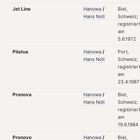
Jet Line
Hanowa
/
Biel,
Hans
Noll
Schweiz;
registrier
am
5.6.1972
Pilatus
Hanowa
/
Port,
Hans
Noll
Schweiz;
registrier
am
23.4.1987
Pronova
Hanowa
/
Biel,
Hans
Noll
Schweiz;
registrier
am
19.6.1984
Pronovo
Hanowa
/
Biel,