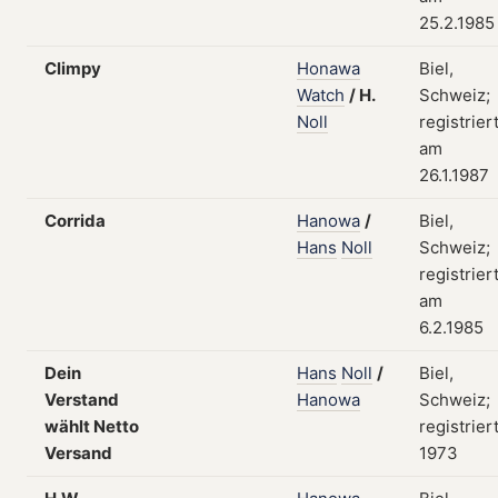
25.2.1985
Climpy
Honawa
Biel,
Watch
/
H.
Schweiz;
Noll
registrier
am
26.1.1987
Corrida
Hanowa
/
Biel,
Hans
Noll
Schweiz;
registrier
am
6.2.1985
Dein
Hans
Noll
/
Biel,
Verstand
Hanowa
Schweiz;
wählt Netto
registrier
Versand
1973