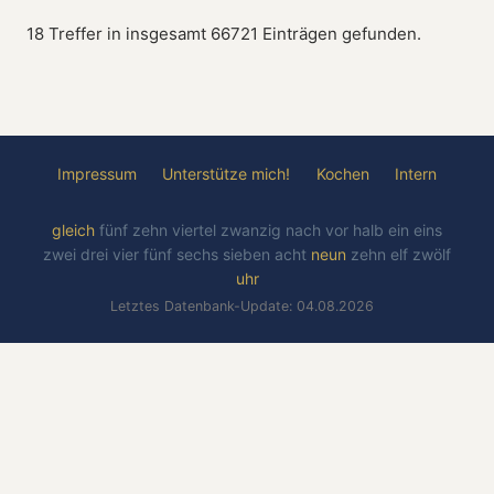
18 Treffer in insgesamt 66721 Einträgen gefunden.
Impressum
Unterstütze mich!
Kochen
Intern
gleich
fünf
zehn
viertel
zwanzig
nach
vor
halb
ein
eins
zwei
drei
vier
fünf
sechs
sieben
acht
neun
zehn
elf
zwölf
uhr
Letztes Datenbank-Update: 04.08.2026