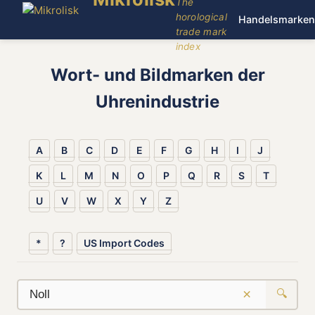
The
horological
Handelsmarken
trade mark
index
Wort- und Bildmarken der
Uhrenindustrie
A
B
C
D
E
F
G
H
I
J
K
L
M
N
O
P
Q
R
S
T
U
V
W
X
Y
Z
*
?
US Import Codes
×
🔍