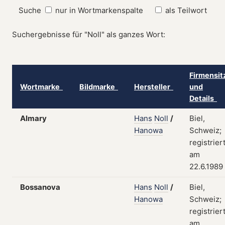
Suche
nur in Wortmarkenspalte
als Teilwort
Suchergebnisse für "Noll" als ganzes Wort:
Firmensit
Wortmarke
Bildmarke
Hersteller
und
Details
Almary
Hans
Noll
/
Biel,
Hanowa
Schweiz;
registrier
am
22.6.1989
Bossanova
Hans
Noll
/
Biel,
Hanowa
Schweiz;
registrier
am