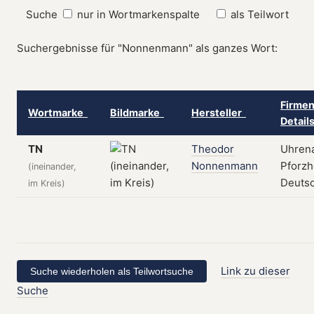
Suche
nur in Wortmarkenspalte
als Teilwort
Suchergebnisse für "Nonnenmann" als ganzes Wort:
Firmen
Wortmarke
Bildmarke
Hersteller
Detail
TN
Theodor
Uhren
Nonnenmann
Pforzh
(ineinander,
Deuts
im Kreis)
Link zu dieser
Suche