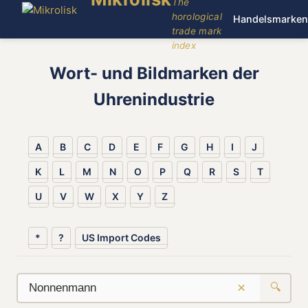
The
horological
Handelsmarken
trade mark
index
Wort- und Bildmarken der
Uhrenindustrie
A
B
C
D
E
F
G
H
I
J
K
L
M
N
O
P
Q
R
S
T
U
V
W
X
Y
Z
*
?
US Import Codes
×
🔍