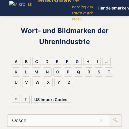
The
horological
Handelsmarken
trade mark
index
Wort- und Bildmarken der
Uhrenindustrie
A
B
C
D
E
F
G
H
I
J
K
L
M
N
O
P
Q
R
S
T
U
V
W
X
Y
Z
*
?
US Import Codes
×
🔍