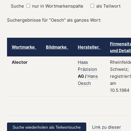
Suche
nur in Wortmarkenspalte
als Teilwort
Suchergebnisse für "Oesch" als ganzes Wort:
Firmensit
Wortmarke
Bildmarke
Hersteller
und Detai
Alector
Haas
Rheinfeld
Präzision
Schweiz;
AG
/
Hans
registriert
Oesch
am
10.5.1984
Link zu dieser