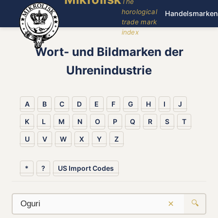
The
horological
Handelsmarken
trade mark
index
Wort- und Bildmarken der
Uhrenindustrie
A
B
C
D
E
F
G
H
I
J
K
L
M
N
O
P
Q
R
S
T
U
V
W
X
Y
Z
*
?
US Import Codes
×
🔍