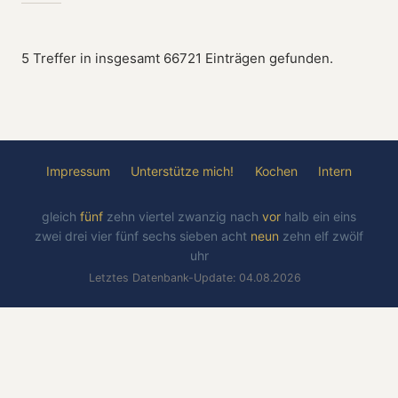
5 Treffer in insgesamt 66721 Einträgen gefunden.
Impressum
Unterstütze mich!
Kochen
Intern
gleich
fünf
zehn
viertel
zwanzig
nach
vor
halb
ein
eins
zwei
drei
vier
fünf
sechs
sieben
acht
neun
zehn
elf
zwölf
uhr
Letztes Datenbank-Update: 04.08.2026